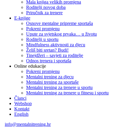
Mala knjiga velikih promjena
Roditelji novog doba
Priručnik za trenere
E-knjige
Osnove mentalne pripreme sportaša
Pokreni promjenu
Upute za svjetskog prvaka… u životu
Roditelji u sportu
Mindfulness aktivnosti za djecu
Želiš biti sretan? Budi!
Tinejdžeri – savjeti za roditelje
Odnos trenera i sportaša
Online edukacije
Pokreni promjenu
Mentalni trening za djecu
Mentalni trening za sportaše
Mentalni trening za trenere u sportu
Mentalni trening za trenere u fitnesu i sportu
Članci
Webshop
Kontakt
English
info@mentalnitrening.hr