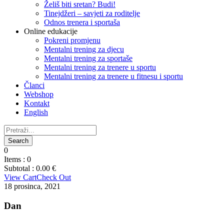
Želiš biti sretan? Budi!
Tinejdžeri – savjeti za roditelje
Odnos trenera i sportaša
Online edukacije
Pokreni promjenu
Mentalni trening za djecu
Mentalni trening za sportaše
Mentalni trening za trenere u sportu
Mentalni trening za trenere u fitnesu i sportu
Članci
Webshop
Kontakt
English
0
Items :
0
Subtotal :
0.00
€
View Cart
Check Out
18 prosinca, 2021
Dan