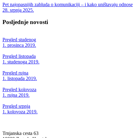
Pet najopasnijih zabluda o komunikaciji – i kako uništavaju odnose
28. srpnja 2025.
Posljednje novosti
Pregled studenog
1. prosinca 2019.
Pregled listopada
1. studenoga 2019.
Pregled rujna
1. listopada 2019.
Pregled kolovoza
1. rujna 2019.
Pregled srpnja
1. kolovoza 2019.
Trnjanska cesta 63