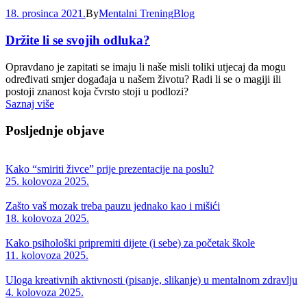
18. prosinca 2021.
By
Mentalni Trening
Blog
Držite li se svojih odluka?
Opravdano je zapitati se imaju li naše misli toliki utjecaj da mogu
određivati smjer događaja u našem životu? Radi li se o magiji ili
postoji znanost koja čvrsto stoji u podlozi?
Saznaj više
Posljednje objave
Kako “smiriti živce” prije prezentacije na poslu?
25. kolovoza 2025.
Zašto vaš mozak treba pauzu jednako kao i mišići
18. kolovoza 2025.
Kako psihološki pripremiti dijete (i sebe) za početak škole
11. kolovoza 2025.
Uloga kreativnih aktivnosti (pisanje, slikanje) u mentalnom zdravlju
4. kolovoza 2025.