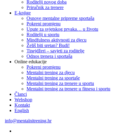
Roditelji novog doba
Priručnik za trenere
E-knjige
Osnove mentalne pripreme sportaša
Pokreni promjenu
Upute za svjetskog prvaka… u životu
Roditelji u sportu
Mindfulness aktivnosti za djecu
Želiš biti sretan? Budi!
Tinejdžeri – savjeti za roditelje
Odnos trenera i sportaša
Online edukacije
Pokreni promjenu
Mentalni trening za djecu
Mentalni trening za sportaše
Mentalni trening za trenere u sportu
Mentalni trening za trenere u fitnesu i sportu
Članci
Webshop
Kontakt
English
info@mentalnitrening.hr