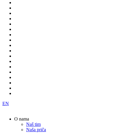
EN
O nama
Naš tim
Naša priča