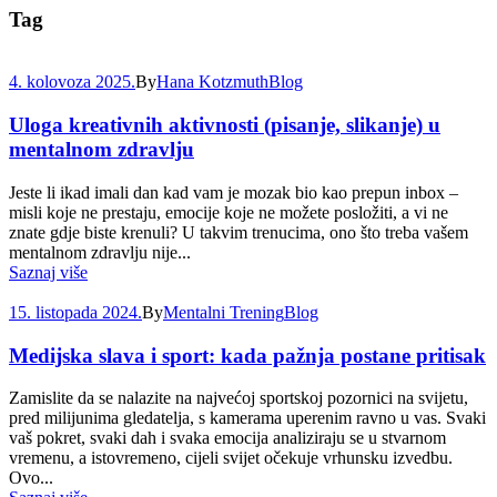
Tag
4. kolovoza 2025.
By
Hana Kotzmuth
Blog
Uloga kreativnih aktivnosti (pisanje, slikanje) u
mentalnom zdravlju
Jeste li ikad imali dan kad vam je mozak bio kao prepun inbox –
misli koje ne prestaju, emocije koje ne možete posložiti, a vi ne
znate gdje biste krenuli? U takvim trenucima, ono što treba vašem
mentalnom zdravlju nije...
Saznaj više
15. listopada 2024.
By
Mentalni Trening
Blog
Medijska slava i sport: kada pažnja postane pritisak
Zamislite da se nalazite na najvećoj sportskoj pozornici na svijetu,
pred milijunima gledatelja, s kamerama uperenim ravno u vas. Svaki
vaš pokret, svaki dah i svaka emocija analiziraju se u stvarnom
vremenu, a istovremeno, cijeli svijet očekuje vrhunsku izvedbu.
Ovo...