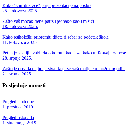
Kako “smiriti živce” prije prezentacije na poslu?
25. kolovoza 2025.
Zašto vaš mozak treba pauzu jednako kao i mišići
18. kolovoza 2025.
Kako psihološki pripremiti dijete (i sebe) za početak škole
11. kolovoza 2025.
Pet najopasnijih zabluda o komunikaciji – i kako uništavaju odnose
28. srpnja 2025.
Zašto je dosada najbolja stvar koja se vašem djetetu može dogoditi
21. srpnja 2025.
Posljednje novosti
Pregled studenog
1. prosinca 2019.
Pregled listopada
1. studenoga 2019.