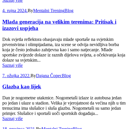
Saznaj više
4. rujna 2024.
By
Mentalni Trening
Blog
Mlada generacija na velikim terenima: Pritisak i
izazovi uspjeha
Dok svjetla reflektora obasjavaju mlade sportaše na svjetskim
prvenstvima i olimpijadama, iza scene se odvija nevidljiva borba
koja je često jednako zahtjevna kao i samo natjecanje. Mlade
sportske zvijezde dolaze iz raznih dijelova svijeta, a očekivanja koja
dolaze sa svjetskim...
Saznaj više
7. ožujka 2022.
By
Dajana Čopec
Blog
Glazba kao lijek
Dan je nogometne utakmice. Nogometaši izlaze iz autobusa jedan
po jedan i ulaze u stadion. Velika je vjerojatnost da većina njih u tim
trenucima ima slušalice i sluša glazbu. Nogometaši su samo jedan
primjer. Slušalice i sportaši uoči sportskih događaja...
Saznaj više
18. prosinca 2021.
By
Mentalni Trening
Blog