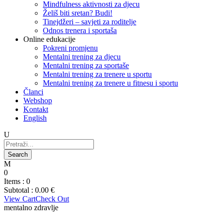
Mindfulness aktivnosti za djecu
Želiš biti sretan? Budi!
Tinejdžeri – savjeti za roditelje
Odnos trenera i sportaša
Online edukacije
Pokreni promjenu
Mentalni trening za djecu
Mentalni trening za sportaše
Mentalni trening za trenere u sportu
Mentalni trening za trenere u fitnesu i sportu
Članci
Webshop
Kontakt
English
0
Items :
0
Subtotal :
0.00
€
View Cart
Check Out
mentalno zdravlje