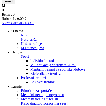
0
Items :
0
Subtotal :
0.00
€
View Cart
Check Out
O nama
Naš tim
Naša priča
Naše suradnje
MT u medijima
Usluge
Sport
Individualni rad
MT edukacija za trenere 2025.
Mentalni trening za sportske klubove
Biofeedback trening
Poslovni treninzi
Poslovni treninzi
Knjige
Priručnik za sportaše
Mentalni trening u nogometu
Mentalni trening u tenisu
Kako graditi otpornost na stres?