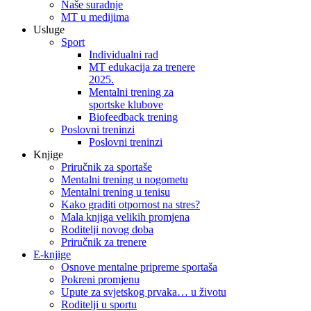
Naše suradnje
MT u medijima
Usluge
Sport
Individualni rad
MT edukacija za trenere
2025.
Mentalni trening za
sportske klubove
Biofeedback trening
Poslovni treninzi
Poslovni treninzi
Knjige
Priručnik za sportaše
Mentalni trening u nogometu
Mentalni trening u tenisu
Kako graditi otpornost na stres?
Mala knjiga velikih promjena
Roditelji novog doba
Priručnik za trenere
E-knjige
Osnove mentalne pripreme sportaša
Pokreni promjenu
Upute za svjetskog prvaka… u životu
Roditelji u sportu