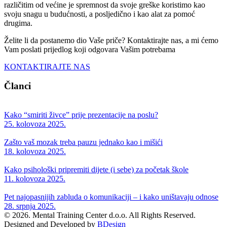
različitim od većine je spremnost da svoje greške koristimo kao
svoju snagu u budućnosti, a posljedično i kao alat za pomoć
drugima.
Želite li da postanemo dio Vaše priče? Kontaktirajte nas, a mi ćemo
Vam poslati prijedlog koji odgovara Vašim potrebama
KONTAKTIRAJTE NAS
Članci
Kako “smiriti živce” prije prezentacije na poslu?
25. kolovoza 2025.
Zašto vaš mozak treba pauzu jednako kao i mišići
18. kolovoza 2025.
Kako psihološki pripremiti dijete (i sebe) za početak škole
11. kolovoza 2025.
Pet najopasnijih zabluda o komunikaciji – i kako uništavaju odnose
28. srpnja 2025.
© 2026. Mental Training Center d.o.o. All Rights Reserved.
Designed and Developed by
BDesign