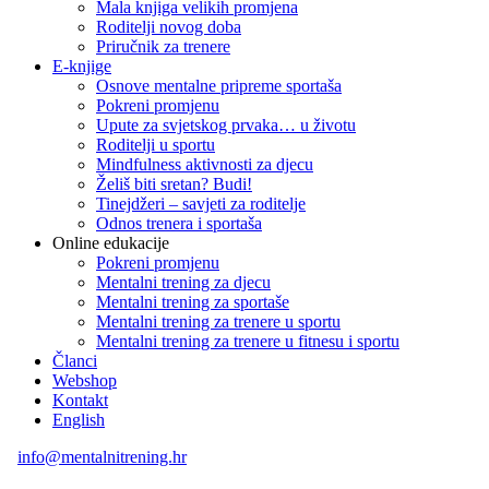
Mala knjiga velikih promjena
Roditelji novog doba
Priručnik za trenere
E-knjige
Osnove mentalne pripreme sportaša
Pokreni promjenu
Upute za svjetskog prvaka… u životu
Roditelji u sportu
Mindfulness aktivnosti za djecu
Želiš biti sretan? Budi!
Tinejdžeri – savjeti za roditelje
Odnos trenera i sportaša
Online edukacije
Pokreni promjenu
Mentalni trening za djecu
Mentalni trening za sportaše
Mentalni trening za trenere u sportu
Mentalni trening za trenere u fitnesu i sportu
Članci
Webshop
Kontakt
English
info@mentalnitrening.hr