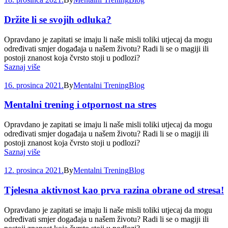
Držite li se svojih odluka?
Opravdano je zapitati se imaju li naše misli toliki utjecaj da mogu
određivati smjer događaja u našem životu? Radi li se o magiji ili
postoji znanost koja čvrsto stoji u podlozi?
Saznaj više
16. prosinca 2021.
By
Mentalni Trening
Blog
Mentalni trening i otpornost na stres
Opravdano je zapitati se imaju li naše misli toliki utjecaj da mogu
određivati smjer događaja u našem životu? Radi li se o magiji ili
postoji znanost koja čvrsto stoji u podlozi?
Saznaj više
12. prosinca 2021.
By
Mentalni Trening
Blog
Tjelesna aktivnost kao prva razina obrane od stresa!
Opravdano je zapitati se imaju li naše misli toliki utjecaj da mogu
određivati smjer događaja u našem životu? Radi li se o magiji ili