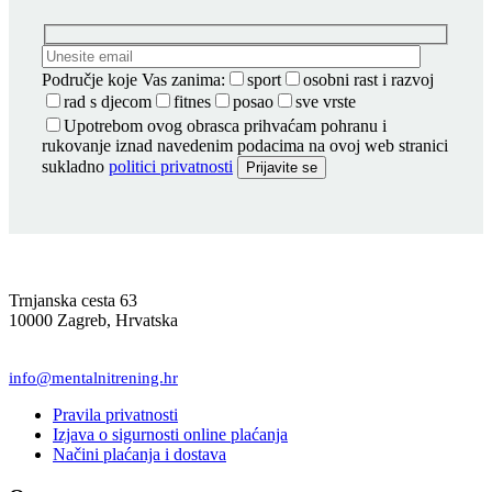
Područje koje Vas zanima:
sport
osobni rast i razvoj
rad s djecom
fitnes
posao
sve vrste
Please
Upotrebom ovog obrasca prihvaćam pohranu i
leave
rukovanje iznad navedenim podacima na ovoj web stranici
this
sukladno
politici privatnosti
field
empty.
Trnjanska cesta 63
10000 Zagreb, Hrvatska
info@mentalnitrening.hr
Pravila privatnosti
Izjava o sigurnosti online plaćanja
Načini plaćanja i dostava