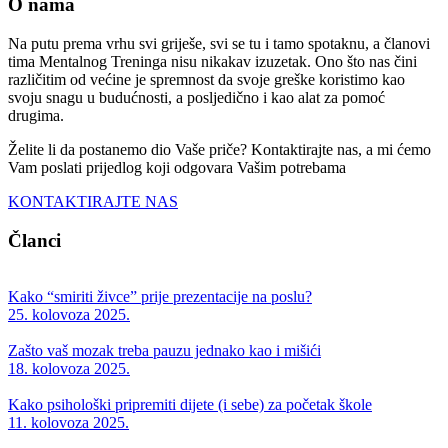
O nama
Na putu prema vrhu svi griješe, svi se tu i tamo spotaknu, a članovi
tima Mentalnog Treninga nisu nikakav izuzetak. Ono što nas čini
različitim od većine je spremnost da svoje greške koristimo kao
svoju snagu u budućnosti, a posljedično i kao alat za pomoć
drugima.
Želite li da postanemo dio Vaše priče? Kontaktirajte nas, a mi ćemo
Vam poslati prijedlog koji odgovara Vašim potrebama
KONTAKTIRAJTE NAS
Članci
Kako “smiriti živce” prije prezentacije na poslu?
25. kolovoza 2025.
Zašto vaš mozak treba pauzu jednako kao i mišići
18. kolovoza 2025.
Kako psihološki pripremiti dijete (i sebe) za početak škole
11. kolovoza 2025.