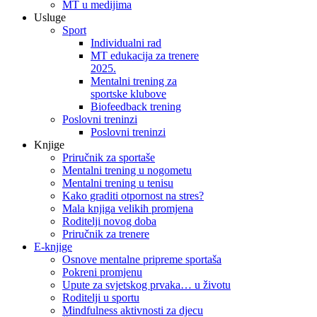
MT u medijima
Usluge
Sport
Individualni rad
MT edukacija za trenere
2025.
Mentalni trening za
sportske klubove
Biofeedback trening
Poslovni treninzi
Poslovni treninzi
Knjige
Priručnik za sportaše
Mentalni trening u nogometu
Mentalni trening u tenisu
Kako graditi otpornost na stres?
Mala knjiga velikih promjena
Roditelji novog doba
Priručnik za trenere
E-knjige
Osnove mentalne pripreme sportaša
Pokreni promjenu
Upute za svjetskog prvaka… u životu
Roditelji u sportu
Mindfulness aktivnosti za djecu