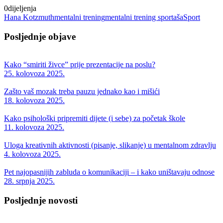
0
dijeljenja
Hana Kotzmuth
mentalni trening
mentalni trening sportaša
Sport
Posljednje objave
Kako “smiriti živce” prije prezentacije na poslu?
25. kolovoza 2025.
Zašto vaš mozak treba pauzu jednako kao i mišići
18. kolovoza 2025.
Kako psihološki pripremiti dijete (i sebe) za početak škole
11. kolovoza 2025.
Uloga kreativnih aktivnosti (pisanje, slikanje) u mentalnom zdravlju
4. kolovoza 2025.
Pet najopasnijih zabluda o komunikaciji – i kako uništavaju odnose
28. srpnja 2025.
Posljednje novosti