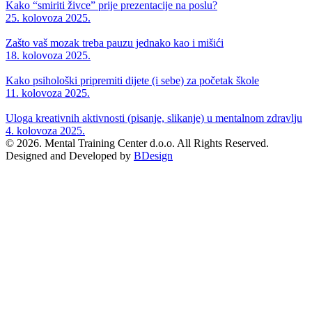
Kako “smiriti živce” prije prezentacije na poslu?
25. kolovoza 2025.
Zašto vaš mozak treba pauzu jednako kao i mišići
18. kolovoza 2025.
Kako psihološki pripremiti dijete (i sebe) za početak škole
11. kolovoza 2025.
Uloga kreativnih aktivnosti (pisanje, slikanje) u mentalnom zdravlju
4. kolovoza 2025.
© 2026. Mental Training Center d.o.o. All Rights Reserved.
Designed and Developed by
BDesign
Clos
this
modu