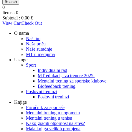
0
Items :
0
Subtotal :
0.00
€
View Cart
Check Out
O nama
Naš tim
Naša priča
Naše suradnje
MT u medijima
Usluge
Sport
Individualni rad
MT edukacija za trenere 2025.
Mentalni trening za sportske klubove
Biofeedback trening
Poslovni treninzi
Poslovni treninzi
Knjige
Priručnik za sportaše
Mentalni trening u nogometu
Mentalni trening u tenisu
Kako graditi otpornost na stres?
Mala knjiga velikih promjena