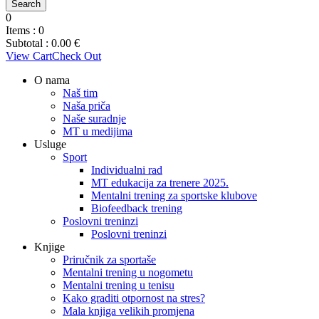
0
Items :
0
Subtotal :
0.00
€
View Cart
Check Out
O nama
Naš tim
Naša priča
Naše suradnje
MT u medijima
Usluge
Sport
Individualni rad
MT edukacija za trenere 2025.
Mentalni trening za sportske klubove
Biofeedback trening
Poslovni treninzi
Poslovni treninzi
Knjige
Priručnik za sportaše
Mentalni trening u nogometu
Mentalni trening u tenisu
Kako graditi otpornost na stres?
Mala knjiga velikih promjena