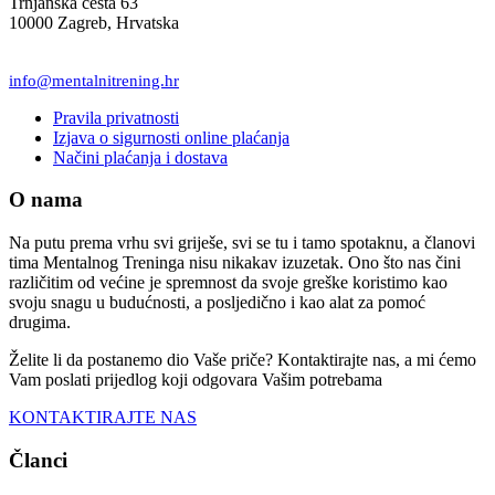
Trnjanska cesta 63
10000 Zagreb, Hrvatska
info@mentalnitrening.hr
Pravila privatnosti
Izjava o sigurnosti online plaćanja
Načini plaćanja i dostava
O nama
Na putu prema vrhu svi griješe, svi se tu i tamo spotaknu, a članovi
tima Mentalnog Treninga nisu nikakav izuzetak. Ono što nas čini
različitim od većine je spremnost da svoje greške koristimo kao
svoju snagu u budućnosti, a posljedično i kao alat za pomoć
drugima.
Želite li da postanemo dio Vaše priče? Kontaktirajte nas, a mi ćemo
Vam poslati prijedlog koji odgovara Vašim potrebama
KONTAKTIRAJTE NAS
Članci