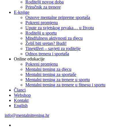
Roditelji novog doba
Priručnik za trenere
E-knjige
Osnove mentalne pripreme sportaša
Pokreni promjenu
Upute za svjetskog prvaka… u životu
Roditelji u sportu
Mindfulness aktivnosti za djecu
Želiš biti sretan? Budi!
Tinejdžeri – savjeti za roditelje
Odnos trenera i sportaša
Online edukacije
Pokreni promjenu
Mentalni trening za djecu
Mentalni trening za sportaše
Mentalni trening za trenere u sportu
Mentalni trening za trenere u fitnesu i sportu
Članci
Webshop
Kontakt
English
info@mentalnitrening.hr