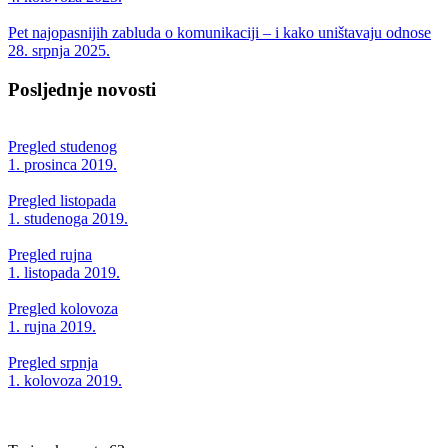
Pet najopasnijih zabluda o komunikaciji – i kako uništavaju odnose
28. srpnja 2025.
Posljednje novosti
Pregled studenog
1. prosinca 2019.
Pregled listopada
1. studenoga 2019.
Pregled rujna
1. listopada 2019.
Pregled kolovoza
1. rujna 2019.
Pregled srpnja
1. kolovoza 2019.