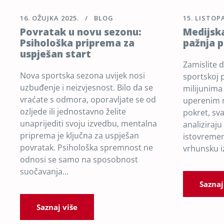
16. OŽUJKA 2025.
BLOG
15. LISTOP
Povratak u novu sezonu:
Medijska
Psihološka priprema za
pažnja p
uspješan start
Zamislite d
Nova sportska sezona uvijek nosi
sportskoj p
uzbuđenje i neizvjesnost. Bilo da se
milijunima
vraćate s odmora, oporavljate se od
uperenim r
ozljede ili jednostavno želite
pokret, sva
unaprijediti svoju izvedbu, mentalna
analiziraj
priprema je ključna za uspješan
istovremeno
povratak. Psihološka spremnost ne
vrhunsku i
odnosi se samo na sposobnost
suočavanja...
Saznaj
Saznaj više