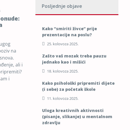
Posljednje objave
G
ponude:
a
Kako “smiriti živce” prije
prezentacije na poslu?
dugog
25. kolovoza 2025.
poziv na
Zašto vaš mozak treba pauzu
 snova.
jednako kao i mišići
enje, ali i
ripremiti?
18. kolovoza 2025.
jam i
Kako psihološki pripremiti dijete
(i sebe) za početak škole
11. kolovoza 2025.
Uloga kreativnih aktivnosti
(pisanje, slikanje) u mentalnom
zdravlju