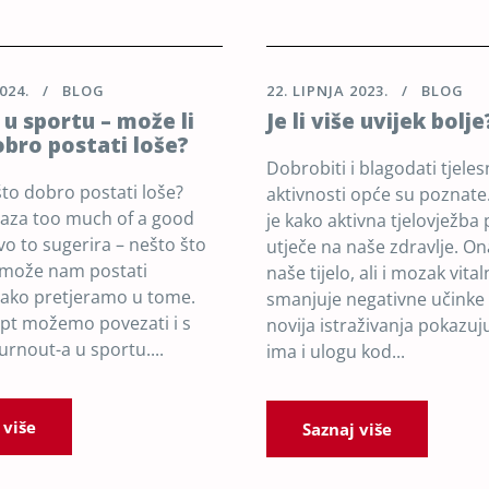
024.
BLOG
22. LIPNJA 2023.
BLOG
u sportu – može li
Je li više uvijek bolje
bro postati loše?
Dobrobiti i blagodati tjele
što dobro postati loše?
aktivnosti opće su poznat
raza too much of a good
je kako aktivna tjelovježba 
vo to sugerira – nešto što
utječe na naše zdravlje. O
 može nam postati
naše tijelo, ali i mozak vita
ako pretjeramo u tome.
smanjuje negativne učinke 
pt možemo povezati i s
novija istraživanja pokazuj
rnout-a u sportu....
ima i ulogu kod...
 više
Saznaj više