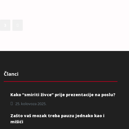
3
Članci
Kako “smiriti živce” prije prezentacije na poslu?
25. kolovoza 2025.
Zašto vaš mozak treba pauzu jednako kao i
mišići