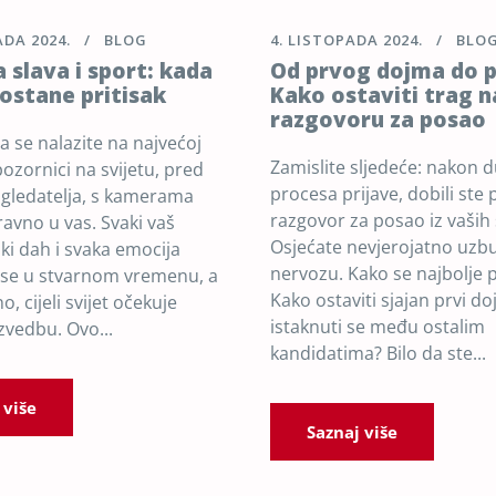
ADA 2024.
BLOG
4. LISTOPADA 2024.
BLO
 slava i sport: kada
Od prvog dojma do 
ostane pritisak
Kako ostaviti trag n
razgovoru za posao
a se nalazite na najvećoj
Zamislite sljedeće: nakon 
ozornici na svijetu, pred
procesa prijave, dobili ste 
 gledatelja, s kamerama
razgovor za posao iz vaših
avno u vas. Svaki vaš
Osjećate nevjerojatno uzbuđ
ki dah i svaka emocija
nervozu. Kako se najbolje p
u se u stvarnom vremenu, a
Kako ostaviti sjajan prvi do
, cijeli svijet očekuje
istaknuti se među ostalim
zvedbu. Ovo...
kandidatima? Bilo da ste...
 više
Saznaj više