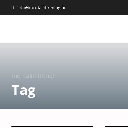
info@mentalnitrening.hr
mentalni trener
Tag