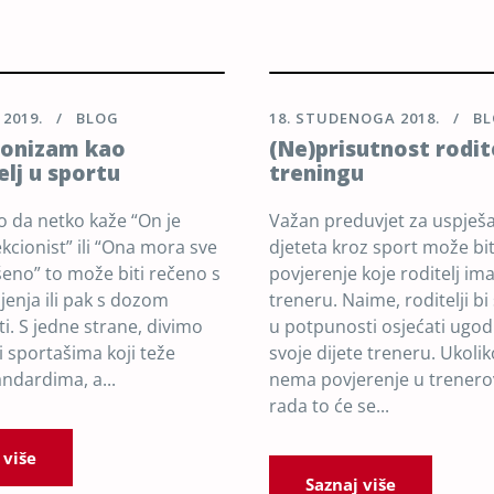
 2019.
BLOG
18. STUDENOGA 2018.
B
ionizam kao
(Ne)prisutnost rodit
elj u sportu
treningu
 da netko kaže “On je
Važan preduvjet za uspješa
kcionist” ili “Ona mora sve
djeteta kroz sport može bit
šeno” to može biti rečeno s
povjerenje koje roditelj i
jenja ili pak s dozom
treneru. Naime, roditelji bi 
i. S jedne strane, divimo
u potpunosti osjećati ugod
i sportašima koji teže
svoje dijete treneru. Ukolik
andardima, a...
nema povjerenje u trenero
rada to će se...
 više
Saznaj više