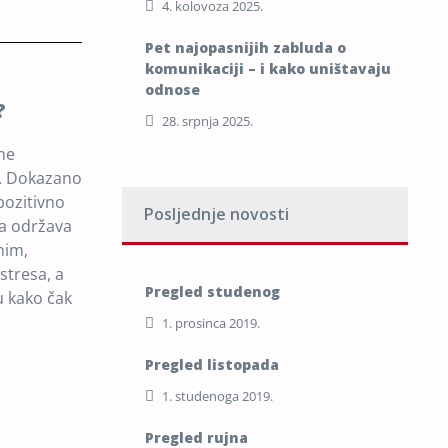
4. kolovoza 2025.
Pet najopasnijih zabluda o
komunikaciji – i kako uništavaju
odnose
?
28. srpnja 2025.
sne
e. Dokazano
pozitivno
Posljednje novosti
na održava
lnim,
stresa, a
Pregled studenog
u kako čak
1. prosinca 2019.
Pregled listopada
1. studenoga 2019.
Pregled rujna