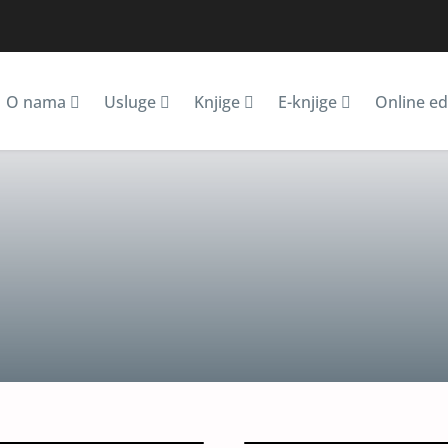
O nama
Usluge
Knjige
E-knjige
Online ed