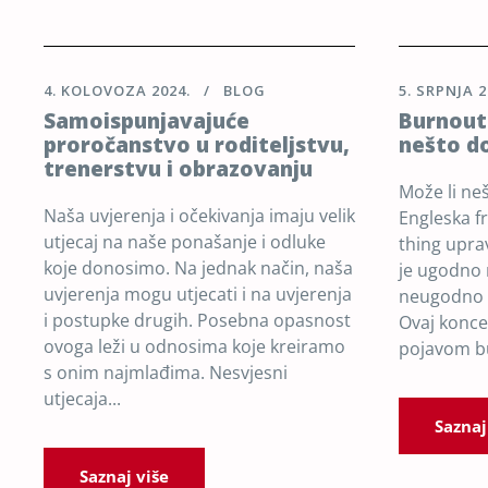
4. KOLOVOZA 2024.
BLOG
5. SRPNJA 2
Samoispunjavajuće
Burnout 
proročanstvo u roditeljstvu,
nešto do
trenerstvu i obrazovanju
Može li ne
Naša uvjerenja i očekivanja imaju velik
Engleska f
utjecaj na naše ponašanje i odluke
thing upra
koje donosimo. Na jednak način, naša
je ugodno
uvjerenja mogu utjecati i na uvjerenja
neugodno 
i postupke drugih. Posebna opasnost
Ovaj konce
ovoga leži u odnosima koje kreiramo
pojavom bu
s onim najmlađima. Nesvjesni
utjecaja...
Saznaj
Saznaj više