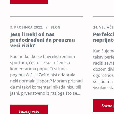
9. PROSINCA 2022.
BLOG
24. VELJAČE
Jesu li neki od nas
Perfekc
predodređeni da preuzmu
neprijat
veći rizik?
Kad čujemo
Kao netko tko se bavi ekstremnim
takav perfe
sportom, često se susrećem sa
raditi savr
komentarima poput Ti si luda,
dozom divl
poginut ćeš! ili Zašto nisi odabrala
ogorčenost
neki normalniji sport? Moram priznati
se ljudima 
da mi takvi komentari nikada nisu bili
visokim st
jasni, prvenstveno iz razloga što se...
Saznaj
Saznaj više