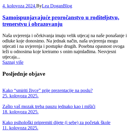
4. kolovoza 2024.
By
Lea Dogan
Blog
Samoispunjavajuće proročanstvo u roditeljstvu,
trenerstvu i obrazovanju
Naša uvjerenja i očekivanja imaju velik utjecaj na naše ponašanje i
odluke koje donosimo. Na jednak način, naša uvjerenja mogu
utjecati i na uvjerenja i postupke drugih. Posebna opasnost ovoga
leži u odnosima koje kreiramo s onim najmlađima. Nesvjesni
utjecaja...
Saznaj više
Posljednje objave
Kako “smiriti živce” prije prezentacije na poslu?
25. kolovoza 2025.
Zašto vaš mozak treba pauzu jednako kao i mišići
18. kolovoza 2025.
Kako psihološki pripremiti dijete (i sebe) za početak škole
11. kolovoza 2025.