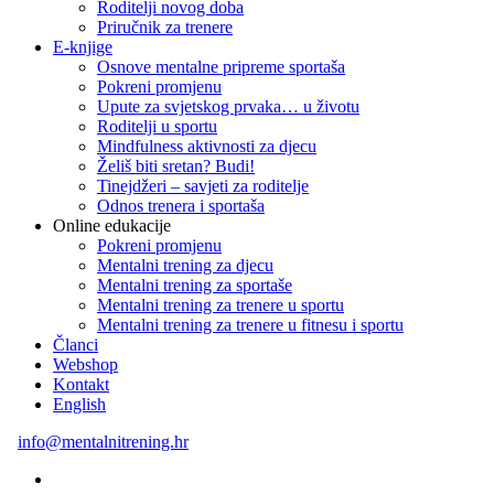
Roditelji novog doba
Priručnik za trenere
E-knjige
Osnove mentalne pripreme sportaša
Pokreni promjenu
Upute za svjetskog prvaka… u životu
Roditelji u sportu
Mindfulness aktivnosti za djecu
Želiš biti sretan? Budi!
Tinejdžeri – savjeti za roditelje
Odnos trenera i sportaša
Online edukacije
Pokreni promjenu
Mentalni trening za djecu
Mentalni trening za sportaše
Mentalni trening za trenere u sportu
Mentalni trening za trenere u fitnesu i sportu
Članci
Webshop
Kontakt
English
info@mentalnitrening.hr