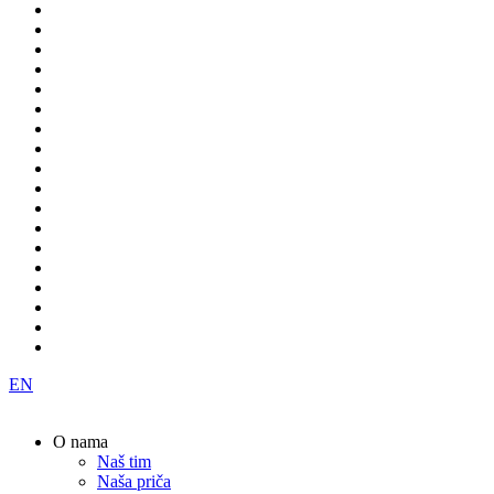
EN
O nama
Naš tim
Naša priča