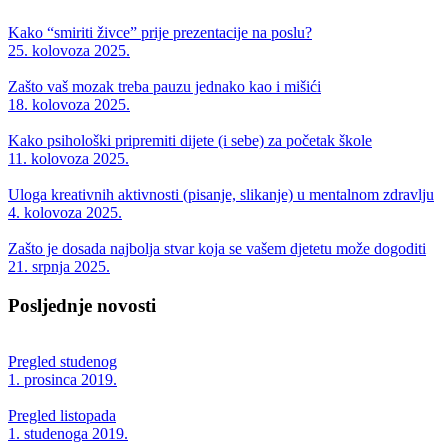
Kako “smiriti živce” prije prezentacije na poslu?
25. kolovoza 2025.
Zašto vaš mozak treba pauzu jednako kao i mišići
18. kolovoza 2025.
Kako psihološki pripremiti dijete (i sebe) za početak škole
11. kolovoza 2025.
Uloga kreativnih aktivnosti (pisanje, slikanje) u mentalnom zdravlju
4. kolovoza 2025.
Zašto je dosada najbolja stvar koja se vašem djetetu može dogoditi
21. srpnja 2025.
Posljednje novosti
Pregled studenog
1. prosinca 2019.
Pregled listopada
1. studenoga 2019.