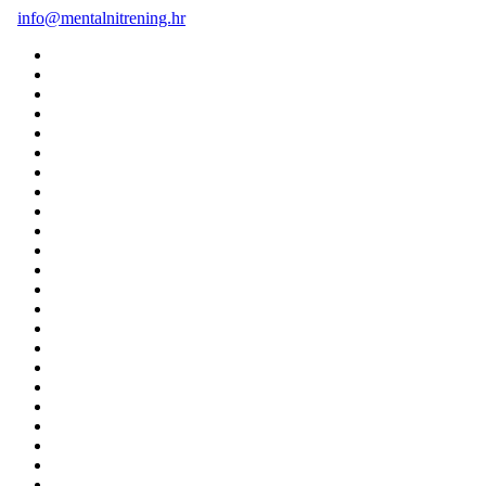
info@mentalnitrening.hr