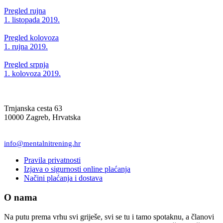
Pregled rujna
1. listopada 2019.
Pregled kolovoza
1. rujna 2019.
Pregled srpnja
1. kolovoza 2019.
Trnjanska cesta 63
10000 Zagreb, Hrvatska
info@mentalnitrening.hr
Pravila privatnosti
Izjava o sigurnosti online plaćanja
Načini plaćanja i dostava
O nama
Na putu prema vrhu svi griješe, svi se tu i tamo spotaknu, a članovi