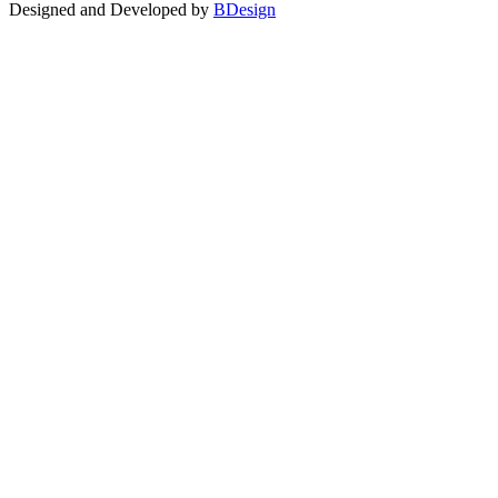
Designed and Developed by
BDesign
Clos
this
modu
PREDAVANJE BR.3: