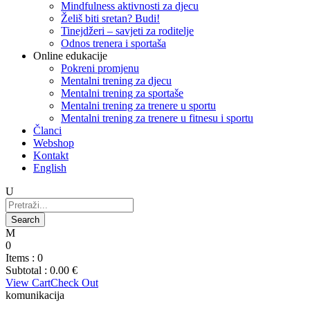
Mindfulness aktivnosti za djecu
Želiš biti sretan? Budi!
Tinejdžeri – savjeti za roditelje
Odnos trenera i sportaša
Online edukacije
Pokreni promjenu
Mentalni trening za djecu
Mentalni trening za sportaše
Mentalni trening za trenere u sportu
Mentalni trening za trenere u fitnesu i sportu
Članci
Webshop
Kontakt
English
0
Items :
0
Subtotal :
0.00
€
View Cart
Check Out
komunikacija