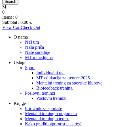
0
Items :
0
Subtotal :
0.00
€
View Cart
Check Out
O nama
Naš tim
Naša priča
Naše suradnje
MT u medijima
Usluge
Sport
Individualni rad
MT edukacija za trenere 2025.
Mentalni trening za sportske klubove
Biofeedback trening
Poslovni treninzi
Poslovni treninzi
Knjige
Priručnik za sportaše
Mentalni trening u nogometu
Mentalni trening u tenisu
Kako graditi otpornost na stres?