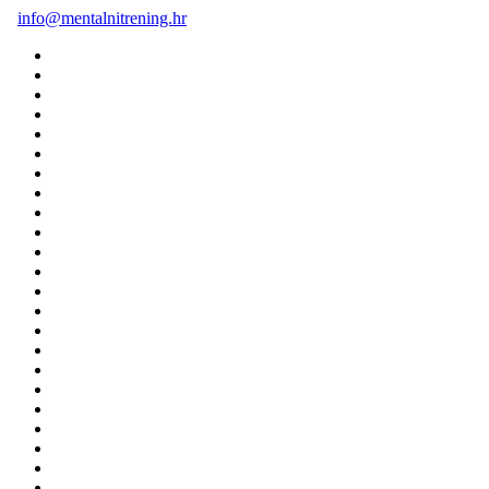
info@mentalnitrening.hr