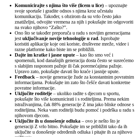
Komunicirajte s njima što više (licem u lice)
– upoznajte
svoje sportaše i gradite odnos s njima kroz učestalu
komunikaciju. Također, s obzirom da su vrlo često jako
znatiželjni, odvojite vremena za njih i pokušajte im odgovoriti
na svako njihovo “Zašto?”.
Ono što se također preporuča u radu s novijim generacijama
jest
uključivanje novije
tehnologije u rad
. Isprobajte
koristiti aplikacije koje oni koriste, društvene mreže, videe i
razne platforme kako biste im se približili.
Dajte im kratke i jasne upute
– kao što smo već i
spomenuli, kod današnjih generacija dosta često se susrećemo
s slabijim rasponom pažnje ili čak poremećajima pažnje.
Upravo zato, pokušajte davati što kraće i jasnije upute.
Feedback
– novije generacije žude za konstantnim povratnim
informacijama. Pokušajte im zato što češće davati konkretne
povratne informacije.
Uključite roditelje
– ukoliko radite s djecom u sportu,
pokušajte što više komunicirati i s roditeljima. Prema nekim
istraživanjima, čak 88% generacije Z ima jako bliske odnose s
roditeljima. Neka vam roditelji budu pomoć i podrška u radu s
njihovom djecom.
Uključite ih u donošenje odluka
– ovo je nešto što je
generaciji Z vrlo bitno. Pokušajte im se približiti tako da ih
uključite u donošenje određenih odluka i pitajte ih za njihovo