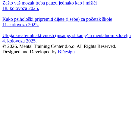
Zašto vaš mozak treba pauzu jednako kao i mišići
18. kolovoza 2025.
Kako psihološki pripremiti dijete (i sebe) za početak škole
11. kolovoza 2025.
Uloga kreativnih aktivnosti (pisanje, slikanje) u mentalnom zdravlju
4. kolovoza 2025.
© 2026. Mental Training Center d.o.o. All Rights Reserved.
Designed and Developed by
BDesign
Clos
this
modu