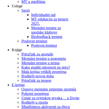
MT u medijima
Usluge
Sport
Individualni rad
MT edukacija za trenere
2025.
Mentalni trening za
sportske klubove
Biofeedback trening
Poslovni treninzi
Poslovni treninzi
Knjige
Priručnik za sportaše
Mentalni trening u nogometu
Mentalni trening u tenisu
Kako graditi otpornost na stres?
Mala knjiga velikih promjena
Roditelji novog doba
Priručnik za trenere
E-knjige
Osnove mentalne pripreme sportaša
Pokreni promjenu
Upute za svjetskog prvaka… u životu
Roditelji u sportu
Mindfulness aktivnosti za djecu