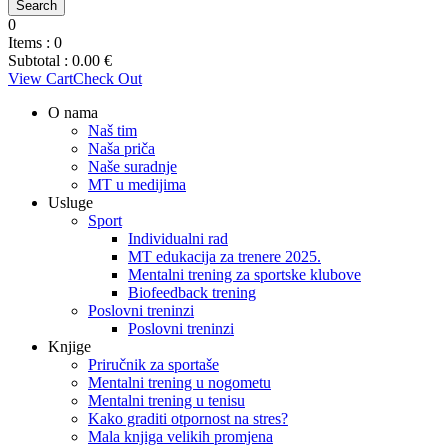
0
Items :
0
Subtotal :
0.00
€
View Cart
Check Out
O nama
Naš tim
Naša priča
Naše suradnje
MT u medijima
Usluge
Sport
Individualni rad
MT edukacija za trenere 2025.
Mentalni trening za sportske klubove
Biofeedback trening
Poslovni treninzi
Poslovni treninzi
Knjige
Priručnik za sportaše
Mentalni trening u nogometu
Mentalni trening u tenisu
Kako graditi otpornost na stres?
Mala knjiga velikih promjena