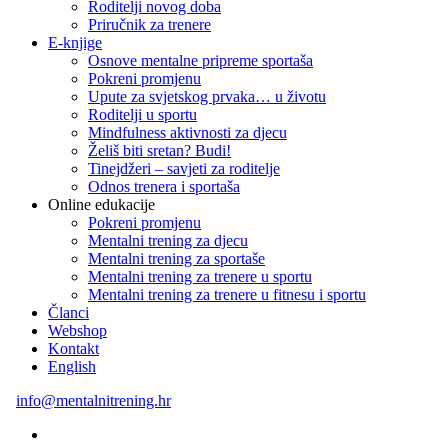
Roditelji novog doba
Priručnik za trenere
E-knjige
Osnove mentalne pripreme sportaša
Pokreni promjenu
Upute za svjetskog prvaka… u životu
Roditelji u sportu
Mindfulness aktivnosti za djecu
Želiš biti sretan? Budi!
Tinejdžeri – savjeti za roditelje
Odnos trenera i sportaša
Online edukacije
Pokreni promjenu
Mentalni trening za djecu
Mentalni trening za sportaše
Mentalni trening za trenere u sportu
Mentalni trening za trenere u fitnesu i sportu
Članci
Webshop
Kontakt
English
info@mentalnitrening.hr