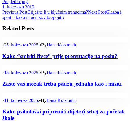
Pregled srpnja
1. kolovoza 2019.
Previous Post
Griješite li u ključnim trenucima?
Next Post
Glazba i
sport – kako ih učinkovito spojiti?
Related Posts
•
25. kolovoza 2025.
•
By
Hana Kotzmuth
Kako “smiriti živce” prije prezentacije na poslu?
•
18. kolovoza 2025.
•
By
Hana Kotzmuth
Zašto vaš mozak treba pauzu jednako kao i mišići
•
11. kolovoza 2025.
•
By
Hana Kotzmuth
Kako psihološki pripremiti dijete (i sebe) za početak
škole