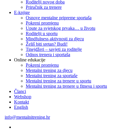
Roditelji novog doba
Priručnik za trenere
E-knjige
Osnove mentalne pripreme sportaša
Pokreni promjenu
Upute za svjetskog prvaka… u životu
Roditelji u sportu
Mindfulness aktivnosti za djecu
Želiš biti sretan? Budi!
Tinejdžeri – savjeti za roditelje
Odnos trenera i sportaša
Online edukacije
Pokreni promjenu
Mentalni trening za djecu
Mentalni trening za sportaše
Mentalni trening za trenere u sportu
Mentalni trening za trenere u fitnesu i sportu
Članci
Webshop
Kontakt
English
info@mentalnitrening.hr