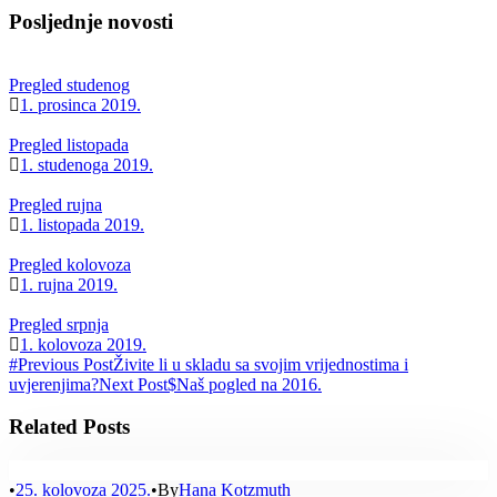
Posljednje novosti
Pregled studenog
1. prosinca 2019.
Pregled listopada
1. studenoga 2019.
Pregled rujna
1. listopada 2019.
Pregled kolovoza
1. rujna 2019.
Pregled srpnja
1. kolovoza 2019.
Previous Post
Živite li u skladu sa svojim vrijednostima i
uvjerenjima?
Next Post
Naš pogled na 2016.
Related Posts
•
25. kolovoza 2025.
•
By
Hana Kotzmuth