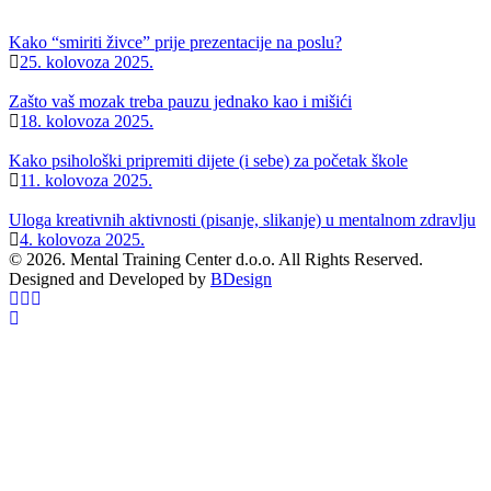
Kako “smiriti živce” prije prezentacije na poslu?
25. kolovoza 2025.
Zašto vaš mozak treba pauzu jednako kao i mišići
18. kolovoza 2025.
Kako psihološki pripremiti dijete (i sebe) za početak škole
11. kolovoza 2025.
Uloga kreativnih aktivnosti (pisanje, slikanje) u mentalnom zdravlju
4. kolovoza 2025.
© 2026. Mental Training Center d.o.o. All Rights Reserved.
Designed and Developed by
BDesign
Clos
this
modu