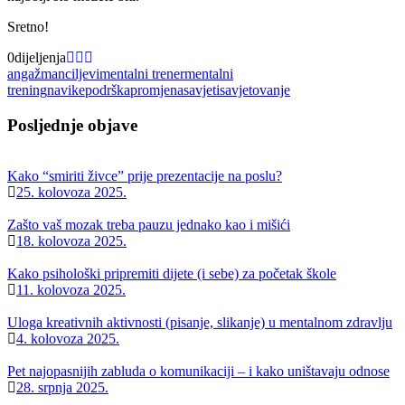
Sretno!
0
dijeljenja
angažman
ciljevi
mentalni trener
mentalni
trening
navike
podrška
promjena
savjeti
savjetovanje
Posljednje objave
Kako “smiriti živce” prije prezentacije na poslu?
25. kolovoza 2025.
Zašto vaš mozak treba pauzu jednako kao i mišići
18. kolovoza 2025.
Kako psihološki pripremiti dijete (i sebe) za početak škole
11. kolovoza 2025.
Uloga kreativnih aktivnosti (pisanje, slikanje) u mentalnom zdravlju
4. kolovoza 2025.
Pet najopasnijih zabluda o komunikaciji – i kako uništavaju odnose
28. srpnja 2025.