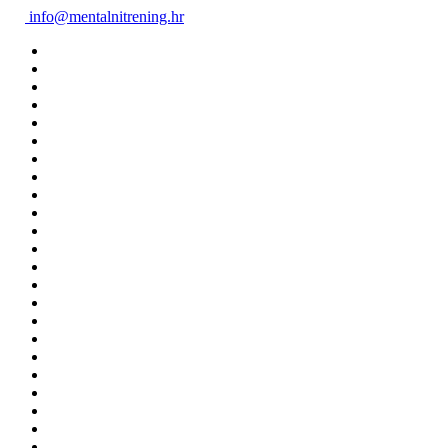
info@mentalnitrening.hr