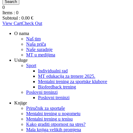
0
Items :
0
Subtotal :
0.00
€
View Cart
Check Out
O nama
Naš tim
Naša priča
Naše suradnje
MT u medijima
Usluge
Sport
Individualni rad
MT edukacija za trenere 2025.
Mentalni trening za sportske klubove
Biofeedback trening
Poslovni treninzi
Poslovni treninzi
Knjige
Priručnik za sportaše
Mentalni trening u nogometu
Mentalni trening u tenisu
Kako graditi otpornost na stres?
Mala knjiga velikih promjena