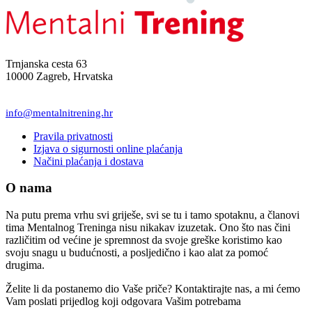
Trnjanska cesta 63
10000 Zagreb, Hrvatska
info@mentalnitrening.hr
Pravila privatnosti
Izjava o sigurnosti online plaćanja
Načini plaćanja i dostava
O nama
Na putu prema vrhu svi griješe, svi se tu i tamo spotaknu, a članovi
tima Mentalnog Treninga nisu nikakav izuzetak. Ono što nas čini
različitim od većine je spremnost da svoje greške koristimo kao
svoju snagu u budućnosti, a posljedično i kao alat za pomoć
drugima.
Želite li da postanemo dio Vaše priče? Kontaktirajte nas, a mi ćemo
Vam poslati prijedlog koji odgovara Vašim potrebama