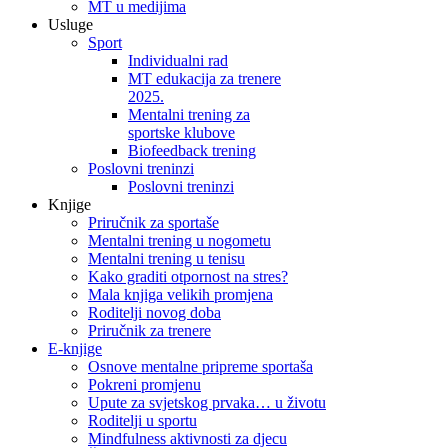
MT u medijima
Usluge
Sport
Individualni rad
MT edukacija za trenere
2025.
Mentalni trening za
sportske klubove
Biofeedback trening
Poslovni treninzi
Poslovni treninzi
Knjige
Priručnik za sportaše
Mentalni trening u nogometu
Mentalni trening u tenisu
Kako graditi otpornost na stres?
Mala knjiga velikih promjena
Roditelji novog doba
Priručnik za trenere
E-knjige
Osnove mentalne pripreme sportaša
Pokreni promjenu
Upute za svjetskog prvaka… u životu
Roditelji u sportu
Mindfulness aktivnosti za djecu