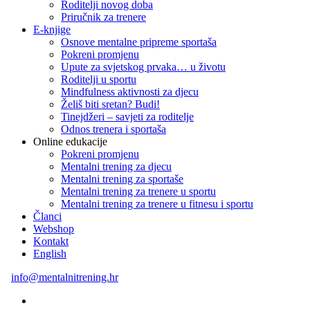
Roditelji novog doba
Priručnik za trenere
E-knjige
Osnove mentalne pripreme sportaša
Pokreni promjenu
Upute za svjetskog prvaka… u životu
Roditelji u sportu
Mindfulness aktivnosti za djecu
Želiš biti sretan? Budi!
Tinejdžeri – savjeti za roditelje
Odnos trenera i sportaša
Online edukacije
Pokreni promjenu
Mentalni trening za djecu
Mentalni trening za sportaše
Mentalni trening za trenere u sportu
Mentalni trening za trenere u fitnesu i sportu
Članci
Webshop
Kontakt
English
info@mentalnitrening.hr