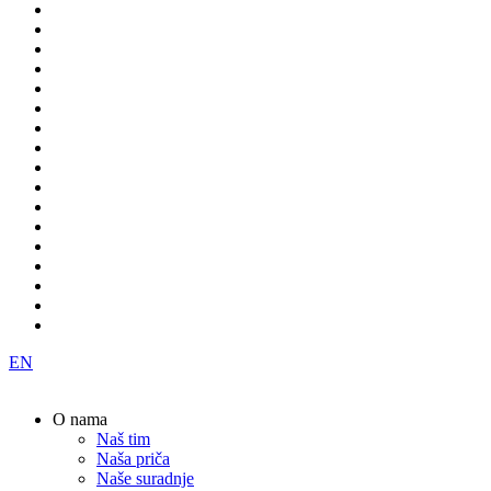
EN
O nama
Naš tim
Naša priča
Naše suradnje