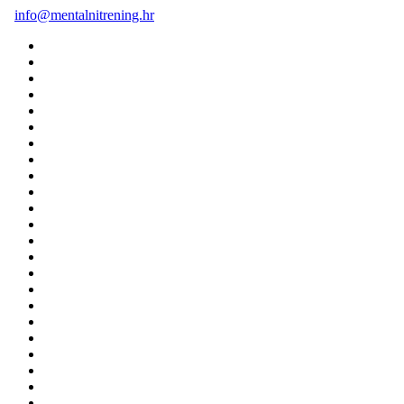
info@mentalnitrening.hr