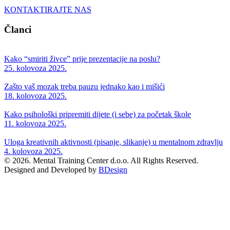
KONTAKTIRAJTE NAS
Članci
Kako “smiriti živce” prije prezentacije na poslu?
25. kolovoza 2025.
Zašto vaš mozak treba pauzu jednako kao i mišići
18. kolovoza 2025.
Kako psihološki pripremiti dijete (i sebe) za početak škole
11. kolovoza 2025.
Uloga kreativnih aktivnosti (pisanje, slikanje) u mentalnom zdravlju
4. kolovoza 2025.
© 2026. Mental Training Center d.o.o. All Rights Reserved.
Designed and Developed by
BDesign
Clos
this
modu