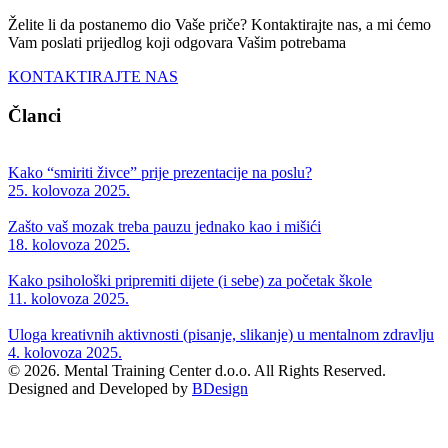
Želite li da postanemo dio Vaše priče? Kontaktirajte nas, a mi ćemo
Vam poslati prijedlog koji odgovara Vašim potrebama
KONTAKTIRAJTE NAS
Članci
Kako “smiriti živce” prije prezentacije na poslu?
25. kolovoza 2025.
Zašto vaš mozak treba pauzu jednako kao i mišići
18. kolovoza 2025.
Kako psihološki pripremiti dijete (i sebe) za početak škole
11. kolovoza 2025.
Uloga kreativnih aktivnosti (pisanje, slikanje) u mentalnom zdravlju
4. kolovoza 2025.
© 2026. Mental Training Center d.o.o. All Rights Reserved.
Designed and Developed by
BDesign
Clos
this
modu