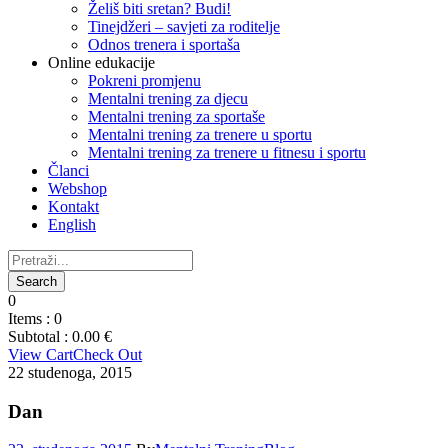
Želiš biti sretan? Budi!
Tinejdžeri – savjeti za roditelje
Odnos trenera i sportaša
Online edukacije
Pokreni promjenu
Mentalni trening za djecu
Mentalni trening za sportaše
Mentalni trening za trenere u sportu
Mentalni trening za trenere u fitnesu i sportu
Članci
Webshop
Kontakt
English
0
Items :
0
Subtotal :
0.00
€
View Cart
Check Out
22 studenoga, 2015
Dan