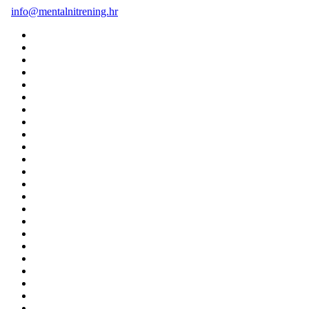
info@mentalnitrening.hr