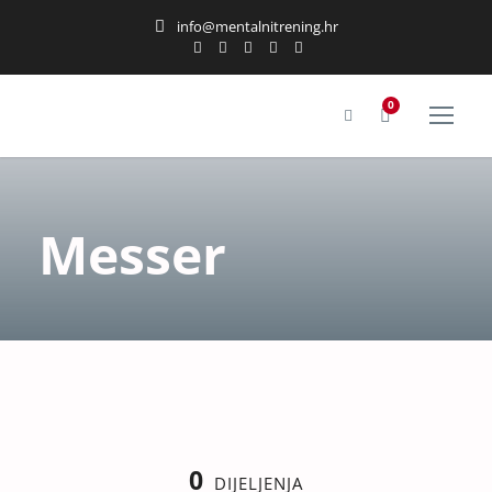
info@mentalnitrening.hr
0
Messer
0
DIJELJENJA