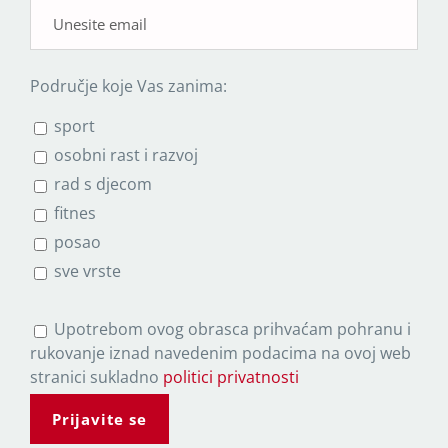
Područje koje Vas zanima:
sport
osobni rast i razvoj
rad s djecom
fitnes
posao
sve vrste
P
Upotrebom ovog obrasca prihvaćam pohranu i
l
rukovanje iznad navedenim podacima na ovoj web
e
stranici sukladno
politici privatnosti
a
s
e