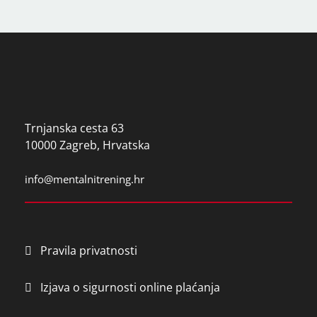
l
e
a
v
e
t
h
i
Trnjanska cesta 63
s
10000 Zagreb, Hrvatska
f
i
info@mentalnitrening.hr
e
l
d
e
Pravila privatnosti
m
p
Izjava o sigurnosti online plaćanja
t
y