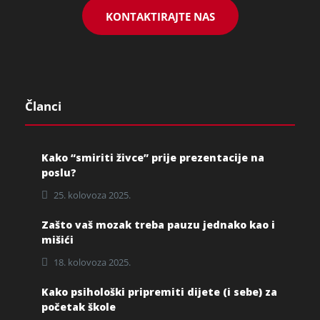
KONTAKTIRAJTE NAS
Članci
Kako “smiriti živce” prije prezentacije na
poslu?
25. kolovoza 2025.
Zašto vaš mozak treba pauzu jednako kao i
mišići
18. kolovoza 2025.
Kako psihološki pripremiti dijete (i sebe) za
početak škole