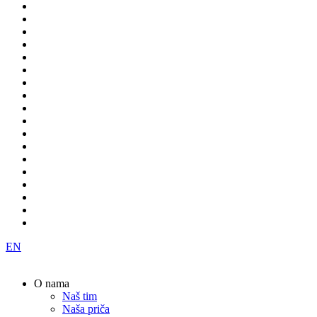
EN
O nama
Naš tim
Naša priča