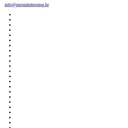
info@mentalnitrening.hr