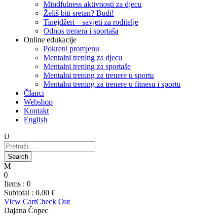
Mindfulness aktivnosti za djecu
Želiš biti sretan? Budi!
Tinejdžeri – savjeti za roditelje
Odnos trenera i sportaša
Online edukacije
Pokreni promjenu
Mentalni trening za djecu
Mentalni trening za sportaše
Mentalni trening za trenere u sportu
Mentalni trening za trenere u fitnesu i sportu
Članci
Webshop
Kontakt
English
0
Items :
0
Subtotal :
0.00
€
View Cart
Check Out
Dajana Čopec