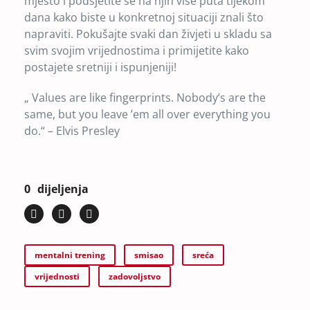
mjesto i podsjetite se na njih više puta tijekom
dana kako biste u konkretnoj situaciji znali što
napraviti. Pokušajte svaki dan živjeti u skladu sa
svim svojim vrijednostima i primijetite kako
postajete sretniji i ispunjeniji!
„ Values are like fingerprints. Nobody’s are the
same, but you leave ’em all over everything you
do.“ – Elvis Presley
0
dijeljenja
mentalni trening
smisao
sreća
vrijednosti
zadovoljstvo