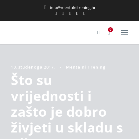
info@mentalnitrening.hr
0
10. studenoga 2017.
•
Mentalni Trening
Što su
vrijednosti i
zašto je dobro
živjeti u skladu s