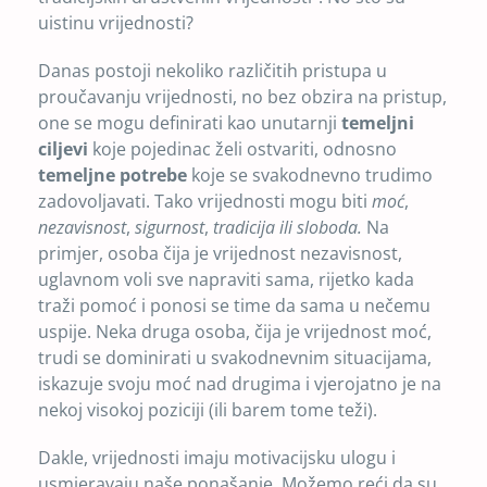
uistinu vrijednosti?
Danas postoji nekoliko različitih pristupa u
proučavanju vrijednosti, no bez obzira na pristup,
one se mogu definirati kao unutarnji
temeljni
ciljevi
koje pojedinac želi ostvariti, odnosno
temeljne potrebe
koje se svakodnevno trudimo
zadovoljavati. Tako vrijednosti mogu biti
moć
,
nezavisnost
,
sigurnost
,
tradicija ili sloboda.
Na
primjer, osoba čija je vrijednost nezavisnost,
uglavnom voli sve napraviti sama, rijetko kada
traži pomoć i ponosi se time da sama u nečemu
uspije. Neka druga osoba, čija je vrijednost moć,
trudi se dominirati u svakodnevnim situacijama,
iskazuje svoju moć nad drugima i vjerojatno je na
nekoj visokoj poziciji (ili barem tome teži).
Dakle, vrijednosti imaju motivacijsku ulogu i
usmjeravaju naše ponašanje. Možemo reći da su