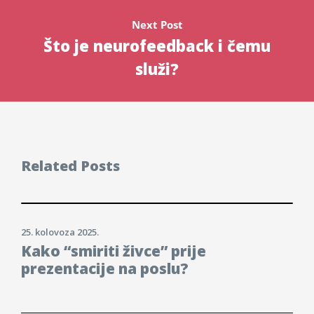
Next Post
Što je neurofeedback i čemu
služi?
Related Posts
25. kolovoza 2025.
Kako “smiriti živce” prije
prezentacije na poslu?