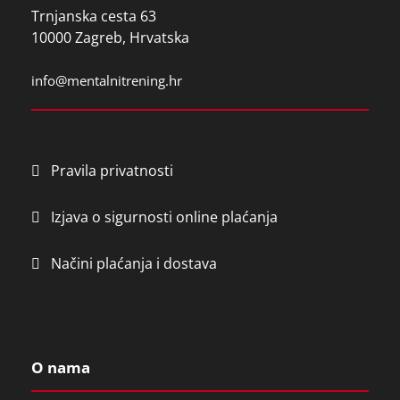
i
Trnjanska cesta 63
e
10000 Zagreb, Hrvatska
l
d
info@mentalnitrening.hr
e
m
p
t
Pravila privatnosti
y
.
Izjava o sigurnosti online plaćanja
Načini plaćanja i dostava
O nama