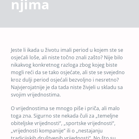
njima
Jeste li ikada u životu imali period u kojem ste se
osjećali loše, ali niste točno znali zašto? Nije bilo
nikakvog konkretnog razloga zbog kojeg biste
mogli reći da se tako osjećate, ali ste se svejedno
kroz dulji period osjećali bezvoljno i nesretno?
Najvjerojatnije je da tada niste živjeli u skladu sa
svojim vrijednostima.
O vrijednostima se mnogo piše i priča, ali malo
toga zna. Sigurno ste nekada čuli za „temeljne
obiteljske vrijednosti“, „sportske vrijednosti“,
„vrijednosti kompanije“ ili o „nestajanju
tradicijskih društvenih vrijednosti“. No što su