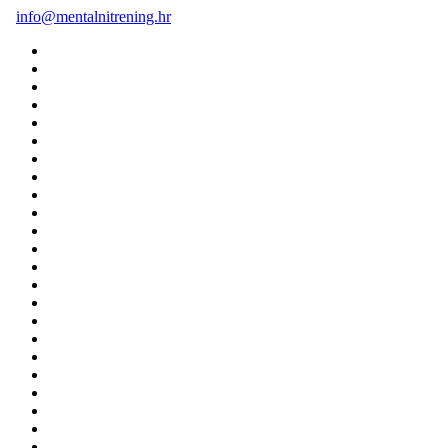
info@mentalnitrening.hr