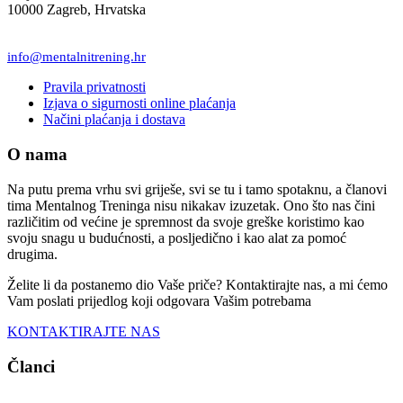
10000 Zagreb, Hrvatska
info@mentalnitrening.hr
Pravila privatnosti
Izjava o sigurnosti online plaćanja
Načini plaćanja i dostava
O nama
Na putu prema vrhu svi griješe, svi se tu i tamo spotaknu, a članovi
tima Mentalnog Treninga nisu nikakav izuzetak. Ono što nas čini
različitim od većine je spremnost da svoje greške koristimo kao
svoju snagu u budućnosti, a posljedično i kao alat za pomoć
drugima.
Želite li da postanemo dio Vaše priče? Kontaktirajte nas, a mi ćemo
Vam poslati prijedlog koji odgovara Vašim potrebama
KONTAKTIRAJTE NAS
Članci