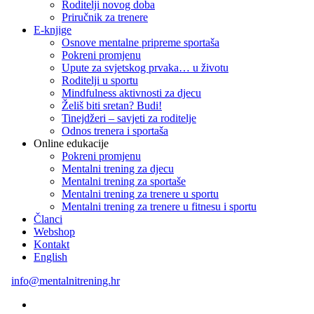
Roditelji novog doba
Priručnik za trenere
E-knjige
Osnove mentalne pripreme sportaša
Pokreni promjenu
Upute za svjetskog prvaka… u životu
Roditelji u sportu
Mindfulness aktivnosti za djecu
Želiš biti sretan? Budi!
Tinejdžeri – savjeti za roditelje
Odnos trenera i sportaša
Online edukacije
Pokreni promjenu
Mentalni trening za djecu
Mentalni trening za sportaše
Mentalni trening za trenere u sportu
Mentalni trening za trenere u fitnesu i sportu
Članci
Webshop
Kontakt
English
info@mentalnitrening.hr