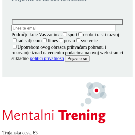
Područje koje Vas zanima:
sport
osobni rast i razvoj
rad s djecom
fitnes
posao
sve vrste
Please
Upotrebom ovog obrasca prihvaćam pohranu i
leave
rukovanje iznad navedenim podacima na ovoj web stranici
this
sukladno
politici privatnosti
field
empty.
Trnjanska cesta 63