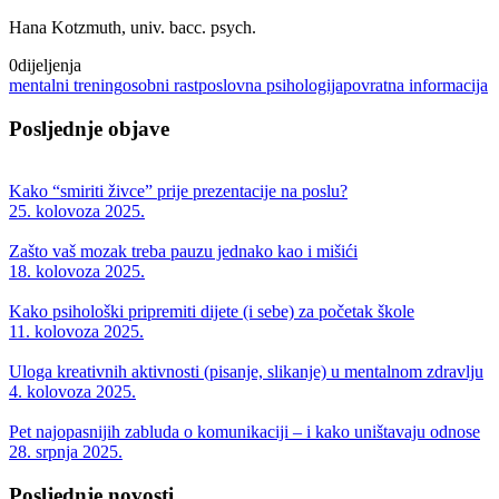
Hana Kotzmuth, univ. bacc. psych.
0
dijeljenja
mentalni trening
osobni rast
poslovna psihologija
povratna informacija
Posljednje objave
Kako “smiriti živce” prije prezentacije na poslu?
25. kolovoza 2025.
Zašto vaš mozak treba pauzu jednako kao i mišići
18. kolovoza 2025.
Kako psihološki pripremiti dijete (i sebe) za početak škole
11. kolovoza 2025.
Uloga kreativnih aktivnosti (pisanje, slikanje) u mentalnom zdravlju
4. kolovoza 2025.
Pet najopasnijih zabluda o komunikaciji – i kako uništavaju odnose
28. srpnja 2025.
Posljednje novosti