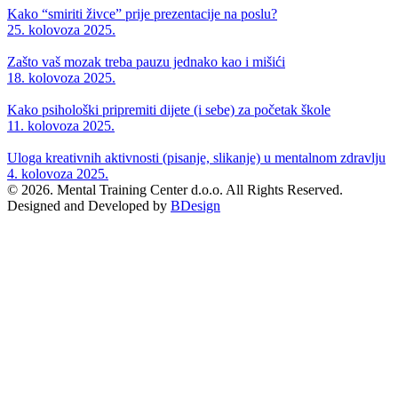
Kako “smiriti živce” prije prezentacije na poslu?
25. kolovoza 2025.
Zašto vaš mozak treba pauzu jednako kao i mišići
18. kolovoza 2025.
Kako psihološki pripremiti dijete (i sebe) za početak škole
11. kolovoza 2025.
Uloga kreativnih aktivnosti (pisanje, slikanje) u mentalnom zdravlju
4. kolovoza 2025.
© 2026. Mental Training Center d.o.o. All Rights Reserved.
Designed and Developed by
BDesign
Clos
this
modu