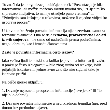
To znači da je u organizaciji uobičajeno reći: “Prezentacija je bila
informativna, ali možda možemo skratiti uvodni dio,” “Cijenim što
si preuzeo inicijativu, to nam je uštedjelo puno vremena” ili
“Primijetio sam kašnjenje u rokovima, možemo li zajedno vidjeti što
usporava proces?”
U takvom okruženju povratna informacija nije rezervirana samo za
formalne evaluacije. Ona se daje
redovno, pravovremeno i dolazi
iz svih smjerova
– ne samo od nadređenih prema podređenima,
nego i obrnuto, kao i između članova tima.
Zašto je povratna informacija često izazov?
Iako većina ljudi teoretski zna koliko je povratna informacija važna,
u praksi je često izbjegavaju – bilo zbog straha od reakcije, loših
prijašnjih iskustava ili jednostavno zato što nisu sigurni kako je
ispravno pružiti.
Najčešće greške uključuju:
1. Davanje nejasne ili preopćenite informacije (“sve je ok” ili “to
nije bilo dobro”),
2. Davanje povratne informacije u neprikladnom trenutku (npr. pred
timom bez prethodne najave),