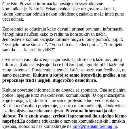
čine isto. Povratna informacija postaje dio svakodnevne
komunikacije. Ne treba čekati evaluacijske razgovore – kratak,
iskren komentar odmah nakon određenog zadatka može imati puno
veći učinak.
Zaposlenici se educiraju kako davati i primati povratnu informaciju.
Mnogi nisu naučeni kako to raditi na konstruktivan način.
Jednostavne komunikacijske formule mogu u tome pomoći, poput:
“Svidjelo mi se što si…”, “Volio bih da sljedeći put…”, “Primijetio
sam da… – kako ti to vidiš?”
Ovime se stvara okruženje sigurnosti. Ljudi se ne izlažu povratnoj
informaciji ako se osjećaju da će biti ismijani, ignorirani ili kažnjeni
zbog iskrenosti. Povjerenje je temelj. Ističe se pozitivan feedback, ne
samo negativan.
Kultura u kojoj se samo ispravljaju greške, a ne
prepoznaje trud i uspjeh, dugoročno demotivira.
Kultura povratne informacije ne događa se spontano. Ona se planira,
potiče i njeguje kroz svakodnevnu komunikaciju. U organizacijama
koje to uspiju, ljudi rastu – ne samo profesionalno, već i osobno.
Raste i međusobno povjerenje, jasnoća u komunikaciji, učinkovitost
i zadovoljstvo na radnome mjestu.
Povratna informacija nije
slabost. To je znak snage, zrelosti i spremnosti da zajedno idemo
naprijed.
Za dodatne edukacije o razvoju komunikacijskih i timskih
vještina, slobodno nas kontaktirajte na
info@mentalnitrening.hr
.