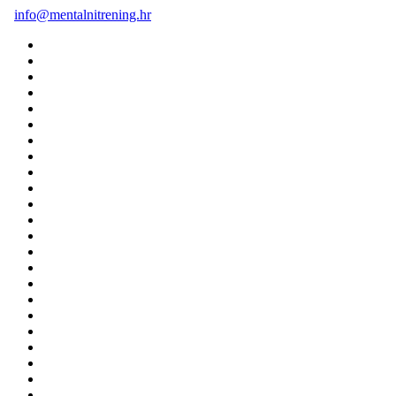
info@mentalnitrening.hr