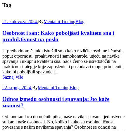
Tag
21. kolovoza 2024.
By
Mentalni Trening
Blog
Osobnost i san: Kako poboljšati kvalitetu sna i
produktivnost na poslu
U prethodnom članku istražili smo kako različite osobine ličnosti,
poput otpornosti, proaktivnosti i samokontrole, utječu na navike
spavanja i ukupnu kvalitetu sna. Sada ćemo se usredotočiti na
praktične strategije koje zaposlenici i poslodavci mogu primijeniti
kako bi poboljšali spavanje i...
Saznaj više
22. srpnja 2024.
By
Mentalni Trening
Blog
Odnos između osobnosti i spavanja: što kaže
znanost?
Od ranoranilaca do noćnih ptica, naše navike spavanja jedinstvene
su kao i naše osobnosti. No, koliko i kako su osobine ličnosti
povezane s našim navikama spavanja? Osobnost se odnosi na