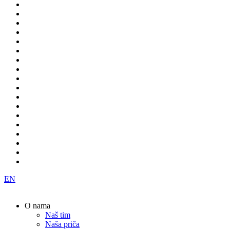
EN
O nama
Naš tim
Naša priča