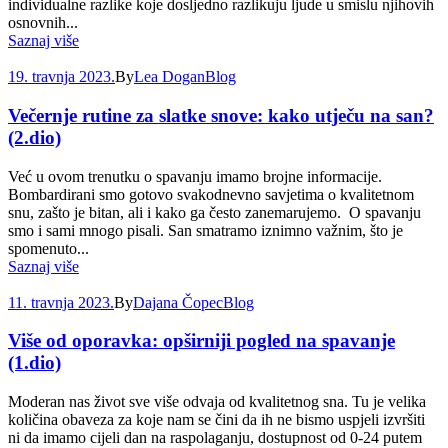
individualne razlike koje dosljedno razlikuju ljude u smislu njihovih
osnovnih...
Saznaj više
19. travnja 2023.
By
Lea Dogan
Blog
Večernje rutine za slatke snove: kako utječu na san?
(2.dio)
Već u ovom trenutku o spavanju imamo brojne informacije.
Bombardirani smo gotovo svakodnevno savjetima o kvalitetnom
snu, zašto je bitan, ali i kako ga često zanemarujemo. O spavanju
smo i sami mnogo pisali. San smatramo iznimno važnim, što je
spomenuto...
Saznaj više
11. travnja 2023.
By
Dajana Čopec
Blog
Više od oporavka: opširniji pogled na spavanje
(1.dio)
Moderan nas život sve više odvaja od kvalitetnog sna. Tu je velika
količina obaveza za koje nam se čini da ih ne bismo uspjeli izvršiti
ni da imamo cijeli dan na raspolaganju, dostupnost od 0-24 putem