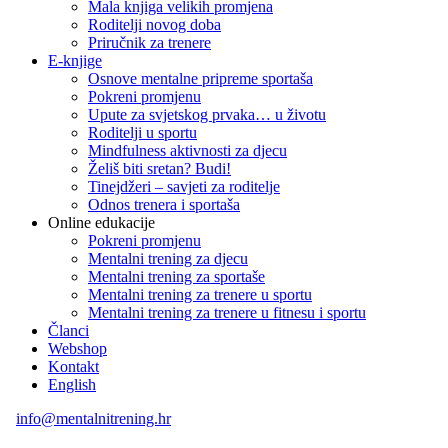
Mala knjiga velikih promjena
Roditelji novog doba
Priručnik za trenere
E-knjige
Osnove mentalne pripreme sportaša
Pokreni promjenu
Upute za svjetskog prvaka… u životu
Roditelji u sportu
Mindfulness aktivnosti za djecu
Želiš biti sretan? Budi!
Tinejdžeri – savjeti za roditelje
Odnos trenera i sportaša
Online edukacije
Pokreni promjenu
Mentalni trening za djecu
Mentalni trening za sportaše
Mentalni trening za trenere u sportu
Mentalni trening za trenere u fitnesu i sportu
Članci
Webshop
Kontakt
English
info@mentalnitrening.hr