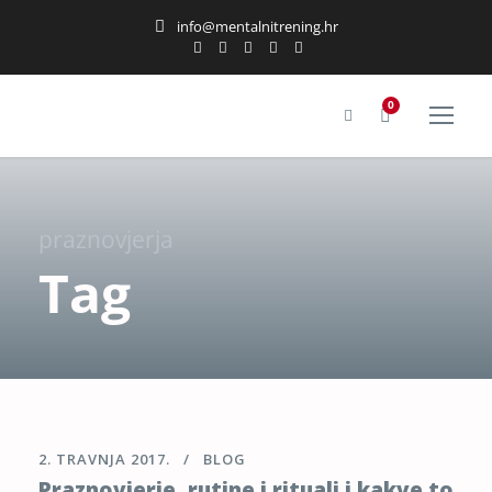
info@mentalnitrening.hr
0
praznovjerja
Tag
2. TRAVNJA 2017.
BLOG
Praznovjerje, rutine i rituali i kakve to