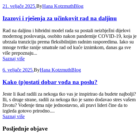
21. veljače 2025.
By
Hana Kotzmuth
Blog
Izazovi i rješenja za učinkovit rad na daljinu
Rad na daljinu i hibridni model rada su postali neizbježni dijelovi
modernog poslovanja, osobito nakon pandemije COVID-19, koja je
ubrzala tranziciju prema fleksibilnijim radnim rasporedima. Iako su
mnoge tvrtke ranije smatrale rad od kuće iznimkom, danas ga sve
više prepoznaju...
Saznaj više
6. veljače 2025.
By
Hana Kotzmuth
Blog
Kako (p)ostati dobar vođa na poslu?
Jeste li ikad radili za nekoga tko vas je inspirirao da budete najbolji?
Ili, s druge strane, radili za nekoga tko je samo dodavao stres vašem
životu? Vođenje tima nije jednostavno, ali pravi lideri čine da to
izgleda gotovo prirodno....
Saznaj više
Posljednje objave