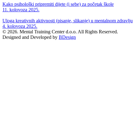
Kako psihološki pripremiti dijete (i sebe) za početak škole
11. kolovoza 2025.
Uloga kreativnih aktivnosti (pisanje, slikanje) u mentalnom zdravlju
4. kolovoza 2025.
© 2026. Mental Training Center d.o.o. All Rights Reserved.
Designed and Developed by
BDesign
Clos
this
modu