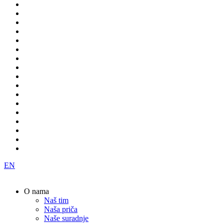
EN
O nama
Naš tim
Naša priča
Naše suradnje