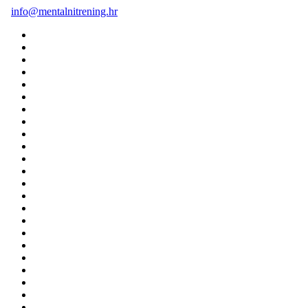
info@mentalnitrening.hr