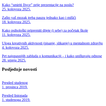
Kako “smiriti živce” prije prezentacije na poslu?
25. kolovoza 2025.
Zašto vaš mozak treba pauzu jednako kao i mišići
18. kolovoza 2025.
Kako psihološki pripremiti dijete (i sebe) za početak škole
11. kolovoza 2025.
Uloga kreativnih aktivnosti (pisanje, slikanje) u mentalnom zdravlju
4. kolovoza 2025.
Pet najopasnijih zabluda o komunikaciji – i kako uništavaju odnose
28. srpnja 2025.
Posljednje novosti
Pregled studenog
1. prosinca 2019.
Pregled listopada
1. studenoga 2019.