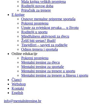
Mala knjiga velikih promjena
Roditelji novog doba
Priručnik za trenere
E-knjige
Osnove mentalne pripreme sportaša
Pokreni promjenu
Upute za svjetskog prvaka… u životu
Roditelji u sportu
Mindfulness aktivnosti za djecu
Želiš biti sretan? Budi!
Tinejdžeri – savjeti za roditelje
Odnos trenera i sportaša
Online edukacije
Pokreni promjenu
Mentalni trening za djecu
Mentalni trening za sportaše
Mentalni trening za trenere u sportu
Mentalni trening za trenere u fitnesu i sportu
Članci
Webshop
Kontakt
English
info@mentalnitrening.hr