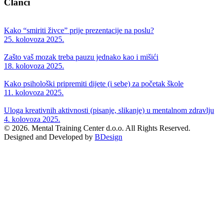
Članci
Kako “smiriti živce” prije prezentacije na poslu?
25. kolovoza 2025.
Zašto vaš mozak treba pauzu jednako kao i mišići
18. kolovoza 2025.
Kako psihološki pripremiti dijete (i sebe) za početak škole
11. kolovoza 2025.
Uloga kreativnih aktivnosti (pisanje, slikanje) u mentalnom zdravlju
4. kolovoza 2025.
© 2026. Mental Training Center d.o.o. All Rights Reserved.
Designed and Developed by
BDesign
Clos
this
modu