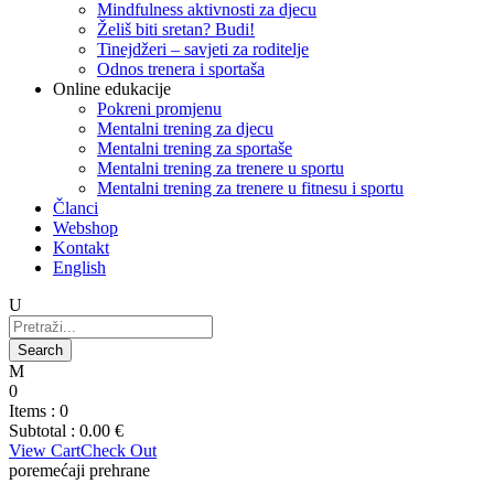
Mindfulness aktivnosti za djecu
Želiš biti sretan? Budi!
Tinejdžeri – savjeti za roditelje
Odnos trenera i sportaša
Online edukacije
Pokreni promjenu
Mentalni trening za djecu
Mentalni trening za sportaše
Mentalni trening za trenere u sportu
Mentalni trening za trenere u fitnesu i sportu
Članci
Webshop
Kontakt
English
0
Items :
0
Subtotal :
0.00
€
View Cart
Check Out
poremećaji prehrane