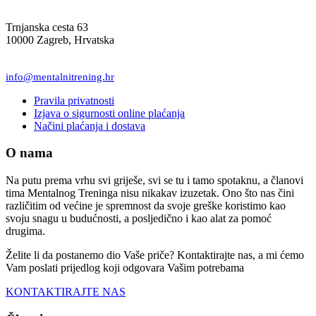
Trnjanska cesta 63
10000 Zagreb, Hrvatska
info@mentalnitrening.hr
Pravila privatnosti
Izjava o sigurnosti online plaćanja
Načini plaćanja i dostava
O nama
Na putu prema vrhu svi griješe, svi se tu i tamo spotaknu, a članovi
tima Mentalnog Treninga nisu nikakav izuzetak. Ono što nas čini
različitim od većine je spremnost da svoje greške koristimo kao
svoju snagu u budućnosti, a posljedično i kao alat za pomoć
drugima.
Želite li da postanemo dio Vaše priče? Kontaktirajte nas, a mi ćemo
Vam poslati prijedlog koji odgovara Vašim potrebama
KONTAKTIRAJTE NAS