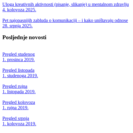
Uloga kreativnih aktivnosti (pisanje, slikanje) u mentalnom zdravlju
4. kolovoza 2025.
Pet najopasnijih zabluda o komunikaciji – i kako uništavaju odnose
28. srpnja 2025.
Posljednje novosti
Pregled studenog
1. prosinca 2019.
Pregled listopada
1. studenoga 2019.
Pregled rujna
1. listopada 2019.
Pregled kolovoza
1. rujna 2019.
Pregled srpnja
1. kolovoza 2019.