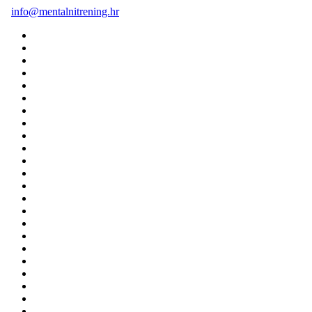
info@mentalnitrening.hr