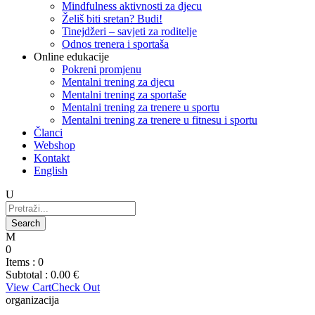
Mindfulness aktivnosti za djecu
Želiš biti sretan? Budi!
Tinejdžeri – savjeti za roditelje
Odnos trenera i sportaša
Online edukacije
Pokreni promjenu
Mentalni trening za djecu
Mentalni trening za sportaše
Mentalni trening za trenere u sportu
Mentalni trening za trenere u fitnesu i sportu
Članci
Webshop
Kontakt
English
0
Items :
0
Subtotal :
0.00
€
View Cart
Check Out
organizacija