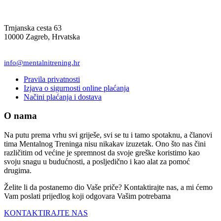
Trnjanska cesta 63
10000 Zagreb, Hrvatska
info@mentalnitrening.hr
Pravila privatnosti
Izjava o sigurnosti online plaćanja
Načini plaćanja i dostava
O nama
Na putu prema vrhu svi griješe, svi se tu i tamo spotaknu, a članovi
tima Mentalnog Treninga nisu nikakav izuzetak. Ono što nas čini
različitim od većine je spremnost da svoje greške koristimo kao
svoju snagu u budućnosti, a posljedično i kao alat za pomoć
drugima.
Želite li da postanemo dio Vaše priče? Kontaktirajte nas, a mi ćemo
Vam poslati prijedlog koji odgovara Vašim potrebama
KONTAKTIRAJTE NAS