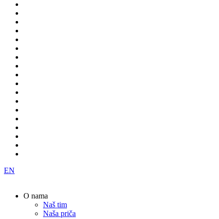
EN
O nama
Naš tim
Naša priča