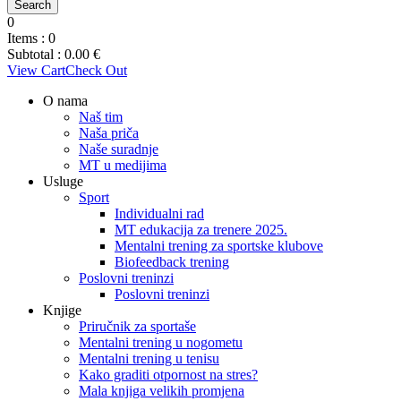
0
Items :
0
Subtotal :
0.00
€
View Cart
Check Out
O nama
Naš tim
Naša priča
Naše suradnje
MT u medijima
Usluge
Sport
Individualni rad
MT edukacija za trenere 2025.
Mentalni trening za sportske klubove
Biofeedback trening
Poslovni treninzi
Poslovni treninzi
Knjige
Priručnik za sportaše
Mentalni trening u nogometu
Mentalni trening u tenisu
Kako graditi otpornost na stres?
Mala knjiga velikih promjena