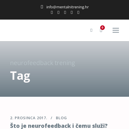
info@mentalnitrening.hr
0
neurofeedback trening
Tag
2. PROSINCA 2017.
BLOG
Što je neurofeedback i čemu služi?