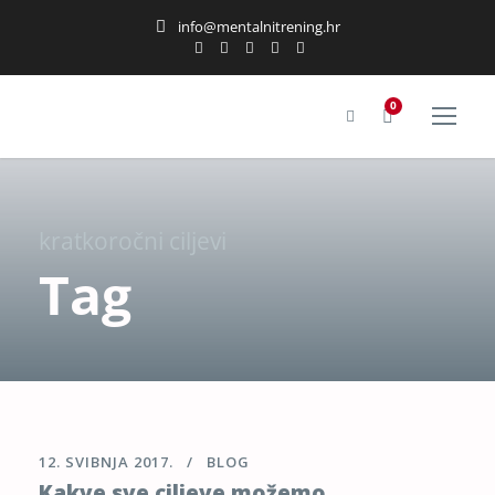
info@mentalnitrening.hr
0
kratkoročni ciljevi
Tag
12. SVIBNJA 2017.
BLOG
Kakve sve ciljeve možemo