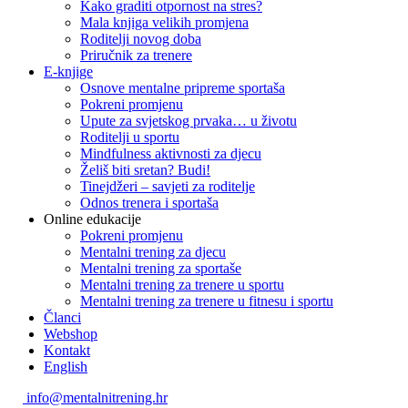
Kako graditi otpornost na stres?
Mala knjiga velikih promjena
Roditelji novog doba
Priručnik za trenere
E-knjige
Osnove mentalne pripreme sportaša
Pokreni promjenu
Upute za svjetskog prvaka… u životu
Roditelji u sportu
Mindfulness aktivnosti za djecu
Želiš biti sretan? Budi!
Tinejdžeri – savjeti za roditelje
Odnos trenera i sportaša
Online edukacije
Pokreni promjenu
Mentalni trening za djecu
Mentalni trening za sportaše
Mentalni trening za trenere u sportu
Mentalni trening za trenere u fitnesu i sportu
Članci
Webshop
Kontakt
English
info@mentalnitrening.hr