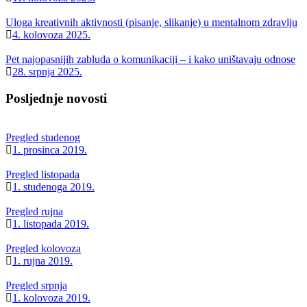
Uloga kreativnih aktivnosti (pisanje, slikanje) u mentalnom zdravlju
4. kolovoza 2025.
Pet najopasnijih zabluda o komunikaciji – i kako uništavaju odnose
28. srpnja 2025.
Posljednje novosti
Pregled studenog
1. prosinca 2019.
Pregled listopada
1. studenoga 2019.
Pregled rujna
1. listopada 2019.
Pregled kolovoza
1. rujna 2019.
Pregled srpnja
1. kolovoza 2019.