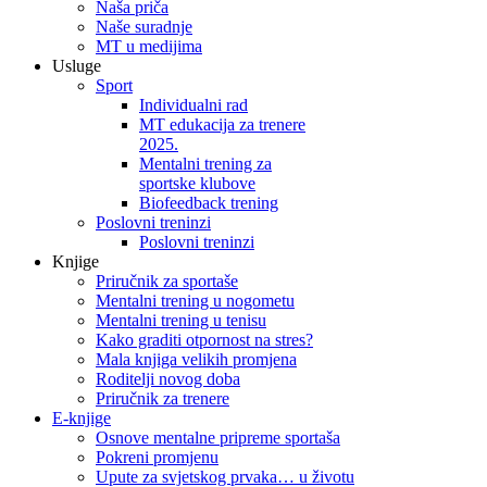
Naša priča
Naše suradnje
MT u medijima
Usluge
Sport
Individualni rad
MT edukacija za trenere
2025.
Mentalni trening za
sportske klubove
Biofeedback trening
Poslovni treninzi
Poslovni treninzi
Knjige
Priručnik za sportaše
Mentalni trening u nogometu
Mentalni trening u tenisu
Kako graditi otpornost na stres?
Mala knjiga velikih promjena
Roditelji novog doba
Priručnik za trenere
E-knjige
Osnove mentalne pripreme sportaša
Pokreni promjenu
Upute za svjetskog prvaka… u životu