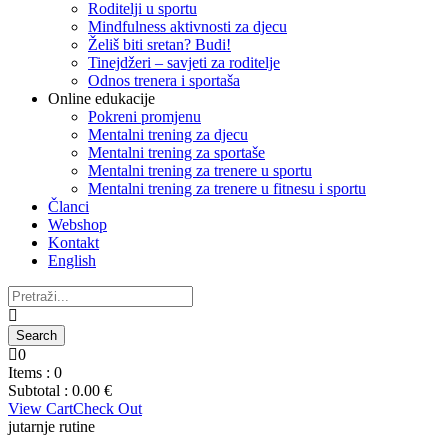
Roditelji u sportu
Mindfulness aktivnosti za djecu
Želiš biti sretan? Budi!
Tinejdžeri – savjeti za roditelje
Odnos trenera i sportaša
Online edukacije
Pokreni promjenu
Mentalni trening za djecu
Mentalni trening za sportaše
Mentalni trening za trenere u sportu
Mentalni trening za trenere u fitnesu i sportu
Članci
Webshop
Kontakt
English
0
Items :
0
Subtotal :
0.00
€
View Cart
Check Out
jutarnje rutine