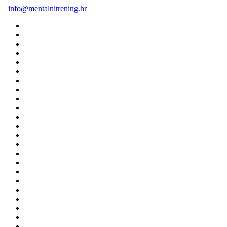
info@mentalnitrening.hr