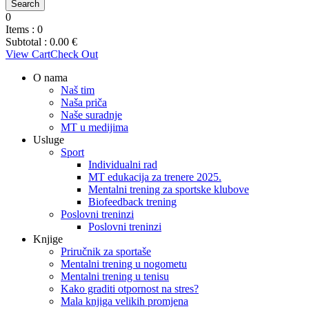
0
Items :
0
Subtotal :
0.00
€
View Cart
Check Out
O nama
Naš tim
Naša priča
Naše suradnje
MT u medijima
Usluge
Sport
Individualni rad
MT edukacija za trenere 2025.
Mentalni trening za sportske klubove
Biofeedback trening
Poslovni treninzi
Poslovni treninzi
Knjige
Priručnik za sportaše
Mentalni trening u nogometu
Mentalni trening u tenisu
Kako graditi otpornost na stres?
Mala knjiga velikih promjena