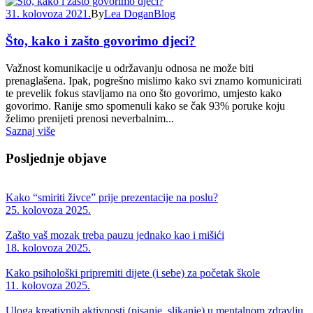
31. kolovoza 2021.
By
Lea Dogan
Blog
Što, kako i zašto govorimo djeci?
Važnost komunikacije u održavanju odnosa ne može biti
prenaglašena. Ipak, pogrešno mislimo kako svi znamo komunicirati
te prevelik fokus stavljamo na ono što govorimo, umjesto kako
govorimo. Ranije smo spomenuli kako se čak 93% poruke koju
želimo prenijeti prenosi neverbalnim...
Saznaj više
Posljednje objave
Kako “smiriti živce” prije prezentacije na poslu?
25. kolovoza 2025.
Zašto vaš mozak treba pauzu jednako kao i mišići
18. kolovoza 2025.
Kako psihološki pripremiti dijete (i sebe) za početak škole
11. kolovoza 2025.
Uloga kreativnih aktivnosti (pisanje, slikanje) u mentalnom zdravlju