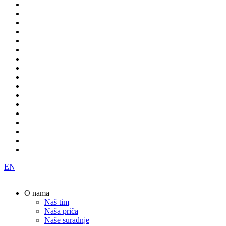
EN
O nama
Naš tim
Naša priča
Naše suradnje