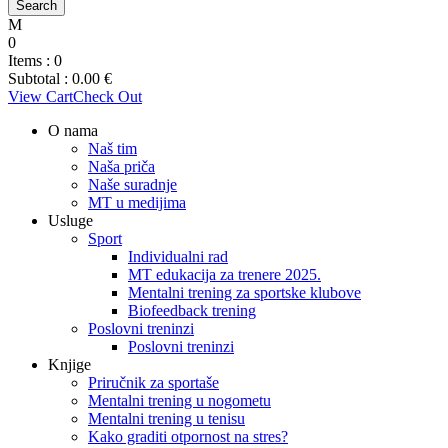
0
Items :
0
Subtotal :
0.00
€
View Cart
Check Out
O nama
Naš tim
Naša priča
Naše suradnje
MT u medijima
Usluge
Sport
Individualni rad
MT edukacija za trenere 2025.
Mentalni trening za sportske klubove
Biofeedback trening
Poslovni treninzi
Poslovni treninzi
Knjige
Priručnik za sportaše
Mentalni trening u nogometu
Mentalni trening u tenisu
Kako graditi otpornost na stres?