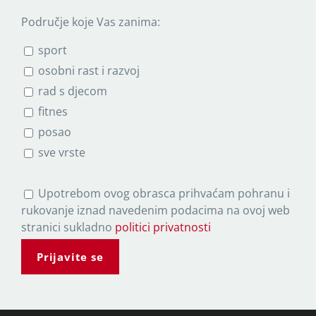
Područje koje Vas zanima:
sport
osobni rast i razvoj
rad s djecom
fitnes
posao
sve vrste
P
Upotrebom ovog obrasca prihvaćam pohranu i
l
rukovanje iznad navedenim podacima na ovoj web
e
stranici sukladno
politici privatnosti
a
s
e
l
e