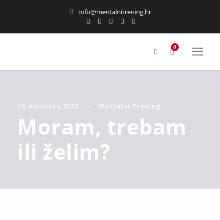
info@mentalnitrening.hr
0
16. kolovoza 2022.
•
Mentalni Trening
Moram, trebam
ili želim?