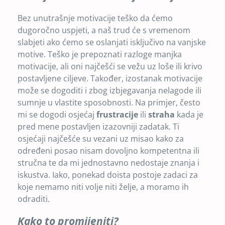
Bez unutrašnje motivacije teško da ćemo
dugoročno uspjeti, a naš trud će s vremenom
slabjeti ako ćemo se oslanjati isključivo na vanjske
motive. Teško je prepoznati razloge manjka
motivacije, ali oni najčešći se vežu uz loše ili krivo
postavljene ciljeve. Također, izostanak motivacije
može se dogoditi i zbog izbjegavanja nelagode ili
sumnje u vlastite sposobnosti. Na primjer, često
mi se dogodi osjećaj
frustracije
ili
straha
kada je
pred mene postavljen izazovniji zadatak. Ti
osjećaji najčešće su vezani uz misao kako za
određeni posao nisam dovoljno kompetentna ili
stručna te da mi jednostavno nedostaje znanja i
iskustva. Iako, ponekad doista postoje zadaci za
koje nemamo niti volje niti želje, a moramo ih
odraditi.
Kako to promijeniti?