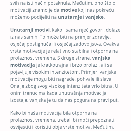
svih na isti način potaknula. Međutim, ono što o
motivaciji znamo je da
motive
koji nas pokreću
možemo podijeliti na
unutarnje
i
vanjske.
Unutarnji motivi
, kako i sama riječ govori, dolaze
iz nas samih. To može biti na primjer zdravlje,
osjećaj postignuća ili osjećaj zadovoljstva. Ovakva
vrsta motivacije je relativno stabilna i otporna na
prolaznost vremena. S druge strane,
vanjska
motivacija
je kratkotrajna i brzo prolazi, ali se
pojavljuje visokim intenzitetom. Primjeri vanjske
motivacije mogu biti nagrade, pohvale ili slava.
Ona je zbog svog visokog intenziteta vrlo bitna. U
onim trenucima kada unutrašnja motivacija
izostaje, vanjska je tu da nas pogura na pravi put.
Kako bi naša motivacija bila otporna na
prolaznost vremena, trebali bi moći prepoznati,
osvijestiti i koristiti obje vrste motiva. Međutim,