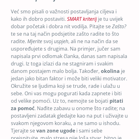
Već smo pisali o važnosti postavljanja ciljeva i
kako ih dobro postaviti.
SMART kriterij
je tu uvijek
dobar početak i dobra nit vodilja. Pitajte se
Zašto?
te se na taj način podsjetite zašto radite to što
radite.
Mjerite
svoj
uspjeh
, ali ne na način da se
uspoređujete s drugima. Na primjer, jučer sam
napisala prvi odlomak članka, danas sam napisala
drugi. Iz toga izlazi da ne stagniram i svakim
danom postajem malo bolja. Također,
okolina
je
jedan jako bitan faktor i može biti veliki motivator.
Okružite se ljudima koji se trude, rade i ulažu u
sebe. Oni vas mogu pogurati kada zapnete i biti
od velike pomoći. Uz to, nemojte se bojati
pitati
za pomoć
. Nađite zabavu u onome što radite; na
postavljeni zadatak gledajte kao na put i uživajte u
svakom njegovom koraku, a ne samo u ishodu.
Tjerajte se
van zone ugode
i sami sebe
preispitujte, malo stresa nije loša stvar, bitno je