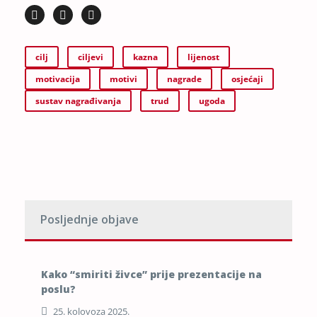
cilj
ciljevi
kazna
lijenost
motivacija
motivi
nagrade
osjećaji
sustav nagrađivanja
trud
ugoda
Posljednje objave
Kako “smiriti živce” prije prezentacije na
poslu?
25. kolovoza 2025.