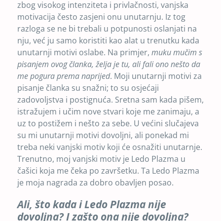
zbog visokog intenziteta i privlačnosti, vanjska
motivacija često zasjeni onu unutarnju. Iz tog
razloga se ne bi trebali u potpunosti oslanjati na
nju, već ju samo koristiti kao alat u trenutku kada
unutarnji motivi oslabe. Na primjer,
muku mučim s
pisanjem ovog članka, želja je tu, ali fali ono nešto da
me pogura prema naprijed
. Moji unutarnji motivi za
pisanje članka su snažni; to su osjećaji
zadovoljstva i postignuća. Sretna sam kada pišem,
istražujem i učim nove stvari koje me zanimaju, a
uz to postižem i nešto za sebe. U većini slučajeva
su mi unutarnji motivi dovoljni, ali ponekad mi
treba neki vanjski motiv koji će osnažiti unutarnje.
Trenutno, moj vanjski motiv je Ledo Plazma u
čašici koja me čeka po završetku. Ta Ledo Plazma
je moja nagrada za dobro obavljen posao.
Ali, što kada i Ledo Plazma nije
dovoljna? I zašto ona nije dovoljna?