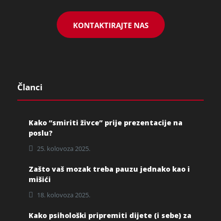
KONTAKTIRAJTE NAS
Članci
Kako “smiriti živce” prije prezentacije na
poslu?
25. kolovoza 2025.
Zašto vaš mozak treba pauzu jednako kao i
mišići
18. kolovoza 2025.
Kako psihološki pripremiti dijete (i sebe) za