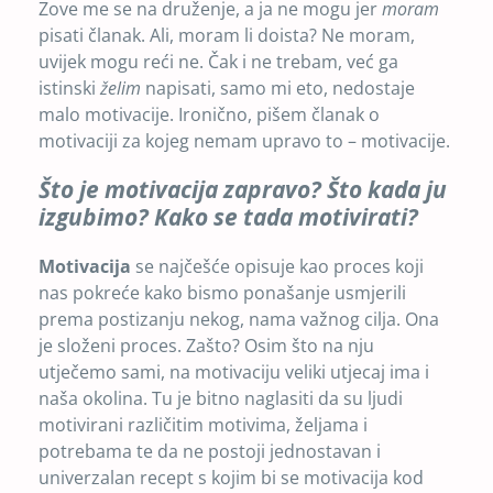
Zove me se na druženje, a ja ne mogu jer
moram
pisati članak. Ali, moram li doista? Ne moram,
uvijek mogu reći ne. Čak i ne trebam, već ga
istinski
želim
napisati, samo mi eto, nedostaje
malo motivacije. Ironično, pišem članak o
motivaciji za kojeg nemam upravo to – motivacije.
Što je motivacija zapravo? Što kada ju
izgubimo? Kako se tada motivirati?
Motivacija
se najčešće opisuje kao proces koji
nas pokreće kako bismo ponašanje usmjerili
prema postizanju nekog, nama važnog cilja. Ona
je složeni proces. Zašto? Osim što na nju
utječemo sami, na motivaciju veliki utjecaj ima i
naša okolina. Tu je bitno naglasiti da su ljudi
motivirani različitim motivima, željama i
potrebama te da ne postoji jednostavan i
univerzalan recept s kojim bi se motivacija kod