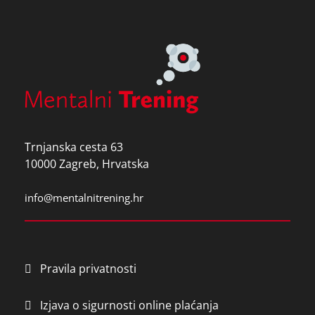
a
v
e
t
h
i
s
f
i
Trnjanska cesta 63
e
10000 Zagreb, Hrvatska
l
d
info@mentalnitrening.hr
e
m
p
t
Pravila privatnosti
y
.
Izjava o sigurnosti online plaćanja