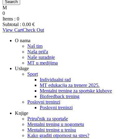
0
Items :
0
Subtotal :
0.00
€
View Cart
Check Out
O nama
Naš tim
Naša priča
Naše suradnje
MT u medijima
Usluge
Sport
Individualni rad
MT edukacija za trenere 2025.
Mentalni trening za sportske klubove
Biofeedback trening
Poslovni treninzi
Poslovni treninzi
Knjige
Priručnik za sportaše
Mentalni trening u nogometu
Mentalni trening u tenisu
Kako graditi otpornost na stres?