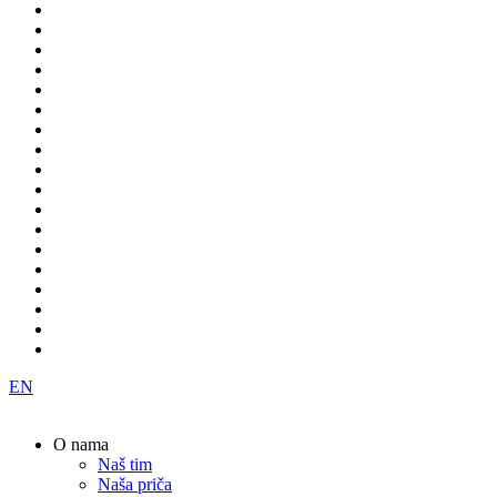
EN
O nama
Naš tim
Naša priča