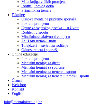
Mala knjiga velikih promjena
Roditelji novog doba
Priručnik za trenere
E-knjige
Osnove mentalne pripreme sportaša
Pokreni promjenu
Upute za svjetskog prvaka… u životu
Roditelji u sportu
Mindfulness aktivnosti za djecu
Želiš biti sretan? Budi!
Tinejdžeri – savjeti za roditelje
Odnos trenera i sportaša
Online edukacije
Pokreni promjenu
Mentalni trening za djecu
Mentalni trening za sportaše
Mentalni trening za trenere u sportu
Mentalni trening za trenere u fitnesu i sportu
Članci
Webshop
Kontakt
English
info@mentalnitrening.hr