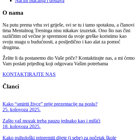
Načini plaćanja i dostava
O nama
Na putu prema vrhu svi griješe, svi se tu i tamo spotaknu, a članovi
tima Mentalnog Treninga nisu nikakav izuzetak. Ono što nas čini
različitim od većine je spremnost da svoje greške koristimo kao
svoju snagu u budućnosti, a posljedično i kao alat za pomoć
drugima.
Želite li da postanemo dio Vaše priče? Kontaktirajte nas, a mi ćemo
Vam poslati prijedlog koji odgovara Vašim potrebama
KONTAKTIRAJTE NAS
Članci
Kako “smiriti živce” prije prezentacije na poslu?
25. kolovoza 2025.
Zašto vaš mozak treba pauzu jednako kao i mišići
18. kolovoza 2025.
Kako psihološki pripremiti dijete (i sebe) za početak škole