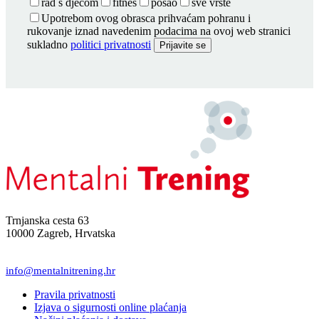
rad s djecom
fitnes
posao
sve vrste
Please
Upotrebom ovog obrasca prihvaćam pohranu i
leave
rukovanje iznad navedenim podacima na ovoj web stranici
this
sukladno
politici privatnosti
field
empty.
Trnjanska cesta 63
10000 Zagreb, Hrvatska
info@mentalnitrening.hr
Pravila privatnosti
Izjava o sigurnosti online plaćanja