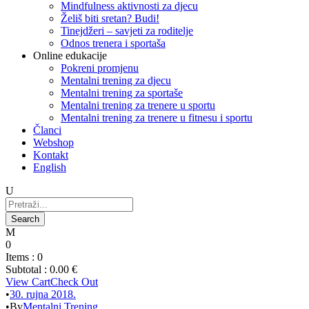
Mindfulness aktivnosti za djecu
Želiš biti sretan? Budi!
Tinejdžeri – savjeti za roditelje
Odnos trenera i sportaša
Online edukacije
Pokreni promjenu
Mentalni trening za djecu
Mentalni trening za sportaše
Mentalni trening za trenere u sportu
Mentalni trening za trenere u fitnesu i sportu
Članci
Webshop
Kontakt
English
0
Items :
0
Subtotal :
0.00
€
View Cart
Check Out
•
30. rujna 2018.
•
By
Mentalni Trening