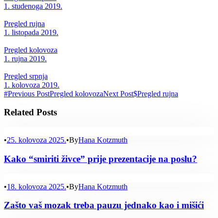
1. studenoga 2019.
Pregled rujna
1. listopada 2019.
Pregled kolovoza
1. rujna 2019.
Pregled srpnja
1. kolovoza 2019.
Previous Post
Pregled kolovoza
Next Post
Pregled rujna
Related Posts
•
25. kolovoza 2025.
•
By
Hana Kotzmuth
Kako “smiriti živce” prije prezentacije na poslu?
•
18. kolovoza 2025.
•
By
Hana Kotzmuth
Zašto vaš mozak treba pauzu jednako kao i mišići