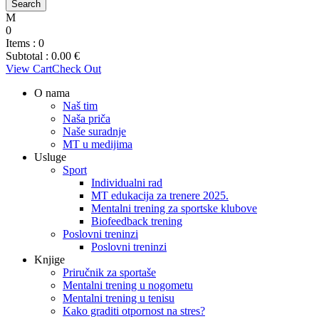
0
Items :
0
Subtotal :
0.00
€
View Cart
Check Out
O nama
Naš tim
Naša priča
Naše suradnje
MT u medijima
Usluge
Sport
Individualni rad
MT edukacija za trenere 2025.
Mentalni trening za sportske klubove
Biofeedback trening
Poslovni treninzi
Poslovni treninzi
Knjige
Priručnik za sportaše
Mentalni trening u nogometu
Mentalni trening u tenisu
Kako graditi otpornost na stres?