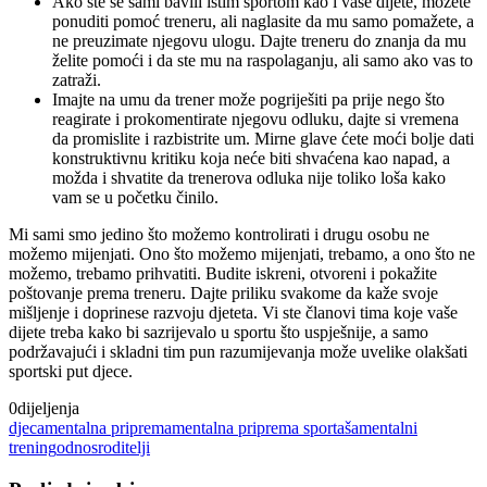
Ako ste se sami bavili istim sportom kao i vaše dijete, možete
ponuditi pomoć treneru, ali naglasite da mu samo pomažete, a
ne preuzimate njegovu ulogu. Dajte treneru do znanja da mu
želite pomoći i da ste mu na raspolaganju, ali samo ako vas to
zatraži.
Imajte na umu da trener može pogriješiti pa prije nego što
reagirate i prokomentirate njegovu odluku, dajte si vremena
da promislite i razbistrite um. Mirne glave ćete moći bolje dati
konstruktivnu kritiku koja neće biti shvaćena kao napad, a
možda i shvatite da trenerova odluka nije toliko loša kako
vam se u početku činilo.
Mi sami smo jedino što možemo kontrolirati i drugu osobu ne
možemo mijenjati. Ono što možemo mijenjati, trebamo, a ono što ne
možemo, trebamo prihvatiti. Budite iskreni, otvoreni i pokažite
poštovanje prema treneru. Dajte priliku svakome da kaže svoje
mišljenje i doprinese razvoju djeteta. Vi ste članovi tima koje vaše
dijete treba kako bi sazrijevalo u sportu što uspješnije, a samo
podržavajući i skladni tim pun razumijevanja može uvelike olakšati
sportski put djece.
0
dijeljenja
djeca
mentalna priprema
mentalna priprema sportaša
mentalni
trening
odnos
roditelji