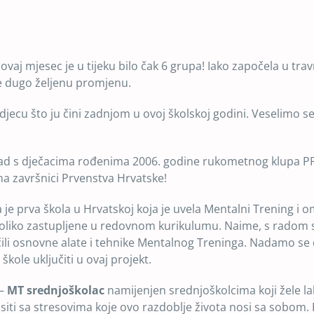
ovaj mjesec je u tijeku bilo čak 6 grupa! Iako započela u tra
će dugo željenu promjenu.
djecu što ju čini zadnjom u ovoj školskoj godini. Veselimo se 
 rad s dječacima rođenima 2006. godine rukometnog klupa P
na završnici Prvenstva Hrvatske!
e prva škola u Hrvatskoj koja je uvela Mentalni Trening i 
u toliko zastupljene u redovnom kurikulumu. Naime, s radom s
učili osnovne alate i tehnike Mentalnog Treninga. Nadamo se
škole uključiti u ovaj projekt.
 –
MT srednjoškolac
namijenjen srednjoškolcima koji žele la
siti sa stresovima koje ovo razdoblje života nosi sa sobom