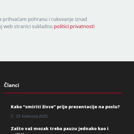
 prihvaćam pohranu i rukovanje iznad
 web stranici sukladno
politici privatnosti
Članci
Kako “smiriti živce” prije prezentacije na poslu?
25. kolovoza 2025.
Zašto vaš mozak treba pauzu jednako kao i