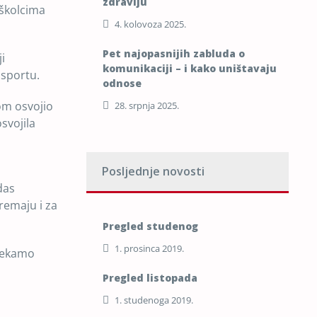
zdravlju
oškolcima
4. kolovoza 2025.
Pet najopasnijih zabluda o
i
komunikaciji – i kako uništavaju
 sportu.
odnose
kom osvojio
28. srpnja 2025.
svojila
Posljednje novosti
das
remaju i za
Pregled studenog
1. prosinca 2019.
 čekamo
Pregled listopada
1. studenoga 2019.