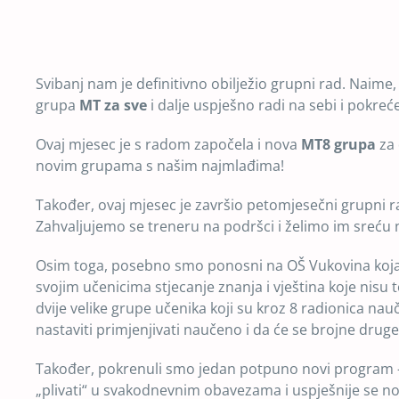
Svibanj nam je definitivno obilježio grupni rad. Naime, 
grupa
MT za sve
i dalje uspješno radi na sebi i pokre
Ovaj mjesec je s radom započela i nova
MT8 grupa
za 
novim grupama s našim najmlađima!
Također, ovaj mjesec je završio petomjesečni grupni
Zahvaljujemo se treneru na podršci i želimo im sreću 
Osim toga, posebno smo ponosni na OŠ Vukovina koja j
svojim učenicima stjecanje znanja i vještina koje nis
dvije velike grupe učenika koji su kroz 8 radionica na
nastaviti primjenjivati naučeno i da će se brojne druge 
Također, pokrenuli smo jedan potpuno novi program
„plivati“ u svakodnevnim obavezama i uspješnije se no