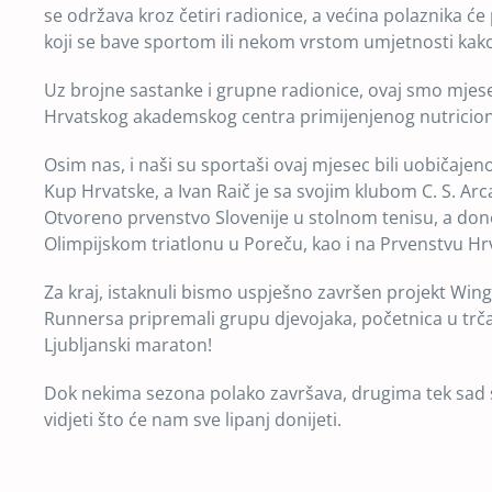
se održava kroz četiri radionice, a većina polaznika ć
koji se bave sportom ili nekom vrstom umjetnosti kako 
Uz brojne sastanke i grupne radionice, ovaj smo mjes
Hrvatskog akademskog centra primijenjenog nutricioni
Osim nas, i naši su sportaši ovaj mjesec bili uobičajen
Kup Hrvatske, a Ivan Raič je sa svojim klubom C. S. Ar
Otvoreno prvenstvo Slovenije u stolnom tenisu, a done
Olimpijskom triatlonu u Poreču, kao i na Prvenstvu Hrv
Za kraj, istaknuli bismo uspješno završen projekt Wing
Runnersa pripremali grupu djevojaka, početnica u trčanj
Ljubljanski maraton!
Dok nekima sezona polako završava, drugima tek sad sl
vidjeti što će nam sve lipanj donijeti.