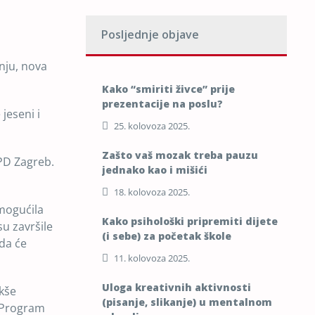
Posljednje objave
vnju, nova
Kako “smiriti živce” prije
prezentacije na poslu?
jeseni i
25. kolovoza 2025.
Zašto vaš mozak treba pauzu
PD Zagreb.
jednako kao i mišići
18. kolovoza 2025.
omogućila
Kako psihološki pripremiti dijete
u završile
(i sebe) za početak škole
 da će
11. kolovoza 2025.
Uloga kreativnih aktivnosti
kše
(pisanje, slikanje) u mentalnom
. Program