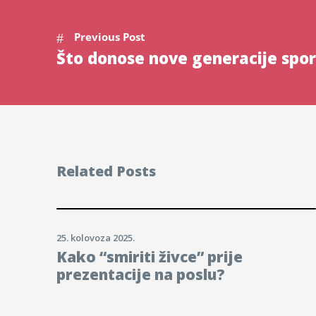
Previous Post
Što donose nove generacije spo
Related Posts
25. kolovoza 2025.
Kako “smiriti živce” prije
prezentacije na poslu?