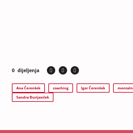
0
dijeljenja
Ana Čerenšek
coaching
Igor Čerenšek
mentaln
Sandra Đurijanček