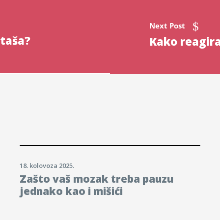
Next Post
rtaša?
Kako reagir
18. kolovoza 2025.
Zašto vaš mozak treba pauzu
jednako kao i mišići