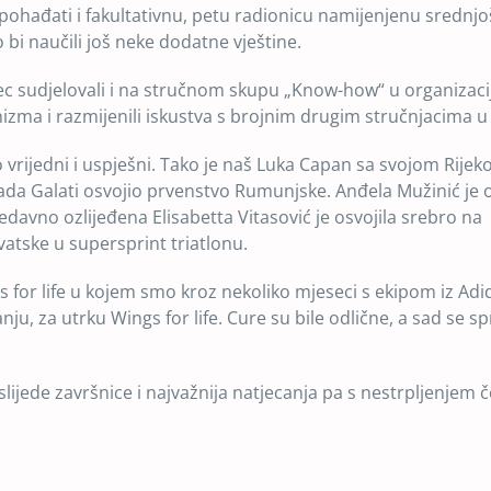
e pohađati i fakultativnu, petu radionicu namijenjenu srednj
bi naučili još neke dodatne vještine.
ec sudjelovali i na stručnom skupu „Know-how“ u organizacij
zma i razmijenili iskustva s brojnim drugim stručnjacima u
o vrijedni i uspješni. Tako je naš Luka Capan sa svojom Rije
cada Galati osvojio prvenstvo Rumunjske. Anđela Mužinić je o
davno ozlijeđena Elisabetta Vitasović je osvojila srebro na
atske u supersprint triatlonu.
s for life u kojem smo kroz nekoliko mjeseci s ekipom iz Adi
u, za utrku Wings for life. Cure su bile odlične, a sad se sp
ijede završnice i najvažnija natjecanja pa s nestrpljenjem