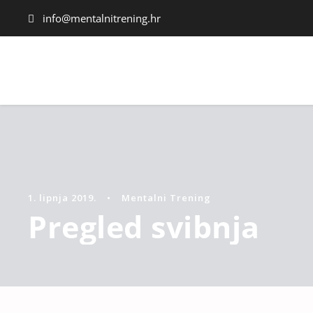
info@mentalnitrening.hr
1. lipnja 2019.
•
Mentalni Trening
Pregled svibnja