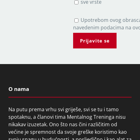
sve vrste
P
Upotrebom ovog obrasca
l
navedenim podacima na ovoj
e
a
s
e
l
e
a
v
O nama
e
t
h
Na putu prema vrhu svi griješe, svi se tu i tamo
i
spotaknu, a članovi tima Mentalnog Treninga nisu
s
nikakav izuzetak. Ono što nas čini različitim od
f
većine je spremnost da svoje greške koristimo kao
i
svoju snagu u budućnosti, a posljedično i kao alat za