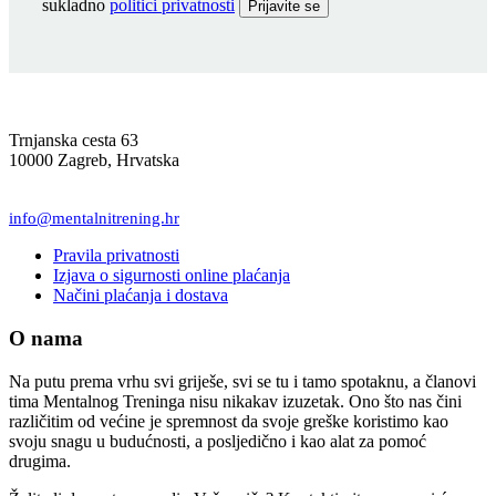
this
sukladno
politici privatnosti
field
empty.
Trnjanska cesta 63
10000 Zagreb, Hrvatska
info@mentalnitrening.hr
Pravila privatnosti
Izjava o sigurnosti online plaćanja
Načini plaćanja i dostava
O nama
Na putu prema vrhu svi griješe, svi se tu i tamo spotaknu, a članovi
tima Mentalnog Treninga nisu nikakav izuzetak. Ono što nas čini
različitim od većine je spremnost da svoje greške koristimo kao
svoju snagu u budućnosti, a posljedično i kao alat za pomoć
drugima.