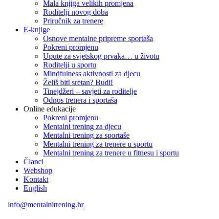
Mala knjiga velikih promjena
Roditelji novog doba
Priručnik za trenere
E-knjige
Osnove mentalne pripreme sportaša
Pokreni promjenu
Upute za svjetskog prvaka… u životu
Roditelji u sportu
Mindfulness aktivnosti za djecu
Želiš biti sretan? Budi!
Tinejdžeri – savjeti za roditelje
Odnos trenera i sportaša
Online edukacije
Pokreni promjenu
Mentalni trening za djecu
Mentalni trening za sportaše
Mentalni trening za trenere u sportu
Mentalni trening za trenere u fitnesu i sportu
Članci
Webshop
Kontakt
English
info@mentalnitrening.hr