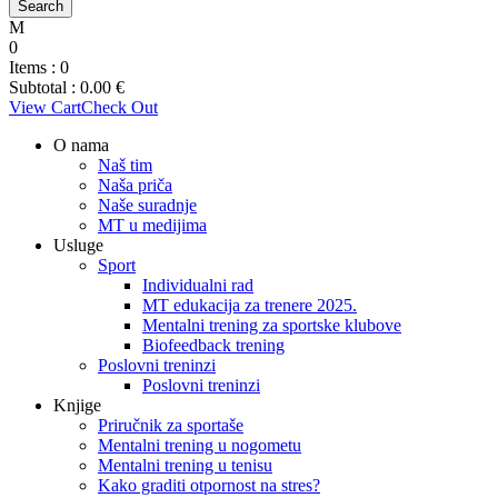
0
Items :
0
Subtotal :
0.00
€
View Cart
Check Out
O nama
Naš tim
Naša priča
Naše suradnje
MT u medijima
Usluge
Sport
Individualni rad
MT edukacija za trenere 2025.
Mentalni trening za sportske klubove
Biofeedback trening
Poslovni treninzi
Poslovni treninzi
Knjige
Priručnik za sportaše
Mentalni trening u nogometu
Mentalni trening u tenisu
Kako graditi otpornost na stres?