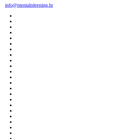
info@mentalnitrening.hr