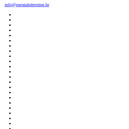
info@mentalnitrening.hr