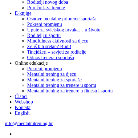
Roditelji novog doba
Priručnik za trenere
E-knjige
Osnove mentalne pripreme sportaša
Pokreni promjenu
Upute za svjetskog prvaka… u životu
Roditelji u sportu
Mindfulness aktivnosti za djecu
Želiš biti sretan? Budi!
Tinejdžeri – savjeti za roditelje
Odnos trenera i sportaša
Online edukacije
Pokreni promjenu
Mentalni trening za djecu
Mentalni trening za sportaše
Mentalni trening za trenere u sportu
Mentalni trening za trenere u fitnesu i sportu
Članci
Webshop
Kontakt
English
info@mentalnitrening.hr