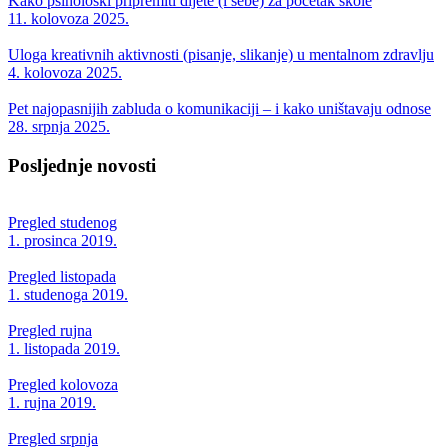
Kako psihološki pripremiti dijete (i sebe) za početak škole
11. kolovoza 2025.
Uloga kreativnih aktivnosti (pisanje, slikanje) u mentalnom zdravlju
4. kolovoza 2025.
Pet najopasnijih zabluda o komunikaciji – i kako uništavaju odnose
28. srpnja 2025.
Posljednje novosti
Pregled studenog
1. prosinca 2019.
Pregled listopada
1. studenoga 2019.
Pregled rujna
1. listopada 2019.
Pregled kolovoza
1. rujna 2019.
Pregled srpnja