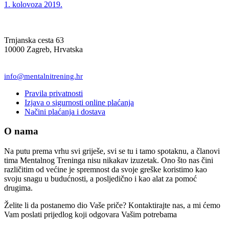
1. kolovoza 2019.
Trnjanska cesta 63
10000 Zagreb, Hrvatska
info@mentalnitrening.hr
Pravila privatnosti
Izjava o sigurnosti online plaćanja
Načini plaćanja i dostava
O nama
Na putu prema vrhu svi griješe, svi se tu i tamo spotaknu, a članovi
tima Mentalnog Treninga nisu nikakav izuzetak. Ono što nas čini
različitim od većine je spremnost da svoje greške koristimo kao
svoju snagu u budućnosti, a posljedično i kao alat za pomoć
drugima.
Želite li da postanemo dio Vaše priče? Kontaktirajte nas, a mi ćemo
Vam poslati prijedlog koji odgovara Vašim potrebama