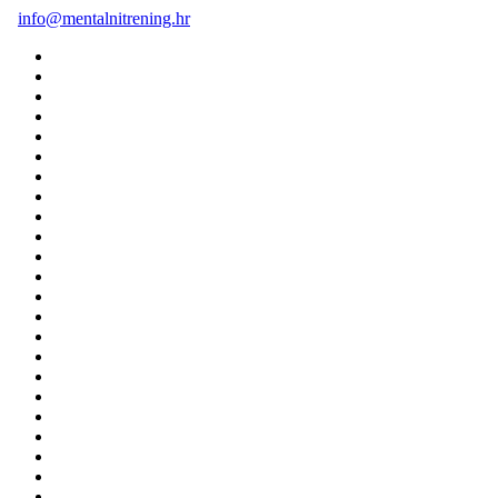
info@mentalnitrening.hr