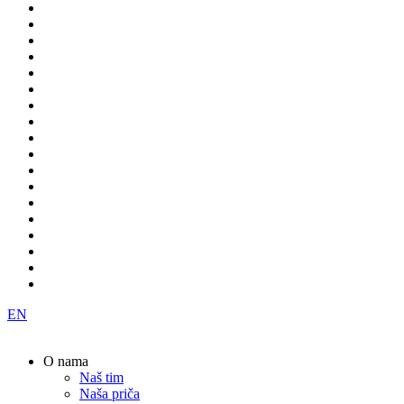
EN
O nama
Naš tim
Naša priča