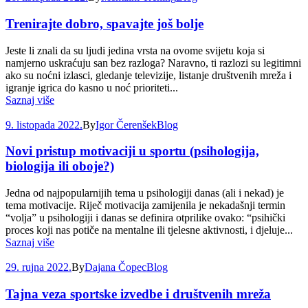
Trenirajte dobro, spavajte još bolje
Jeste li znali da su ljudi jedina vrsta na ovome svijetu koja si
namjerno uskraćuju san bez razloga? Naravno, ti razlozi su legitimni
ako su noćni izlasci, gledanje televizije, listanje društvenih mreža i
igranje igrica do kasno u noć prioriteti...
Saznaj više
9. listopada 2022.
By
Igor Čerenšek
Blog
Novi pristup motivaciji u sportu (psihologija,
biologija ili oboje?)
Jedna od najpopularnijih tema u psihologiji danas (ali i nekad) je
tema motivacije. Riječ motivacija zamijenila je nekadašnji termin
“volja” u psihologiji i danas se definira otprilike ovako: “psihički
proces koji nas potiče na mentalne ili tjelesne aktivnosti, i djeluje...
Saznaj više
29. rujna 2022.
By
Dajana Čopec
Blog
Tajna veza sportske izvedbe i društvenih mreža