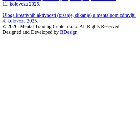
11. kolovoza 2025.
Uloga kreativnih aktivnosti (pisanje, slikanje) u mentalnom zdravlju
4. kolovoza 2025.
© 2026. Mental Training Center d.o.o. All Rights Reserved.
Designed and Developed by
BDesign
Clos
this
modu