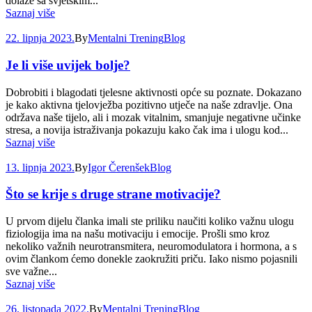
dolaze sa svjetskim...
Saznaj više
22. lipnja 2023.
By
Mentalni Trening
Blog
Je li više uvijek bolje?
Dobrobiti i blagodati tjelesne aktivnosti opće su poznate. Dokazano
je kako aktivna tjelovježba pozitivno utječe na naše zdravlje. Ona
održava naše tijelo, ali i mozak vitalnim, smanjuje negativne učinke
stresa, a novija istraživanja pokazuju kako čak ima i ulogu kod...
Saznaj više
13. lipnja 2023.
By
Igor Čerenšek
Blog
Što se krije s druge strane motivacije?
U prvom dijelu članka imali ste priliku naučiti koliko važnu ulogu
fiziologija ima na našu motivaciju i emocije. Prošli smo kroz
nekoliko važnih neurotransmitera, neuromodulatora i hormona, a s
ovim člankom ćemo donekle zaokružiti priču. Iako nismo pojasnili
sve važne...
Saznaj više
26. listopada 2022.
By
Mentalni Trening
Blog