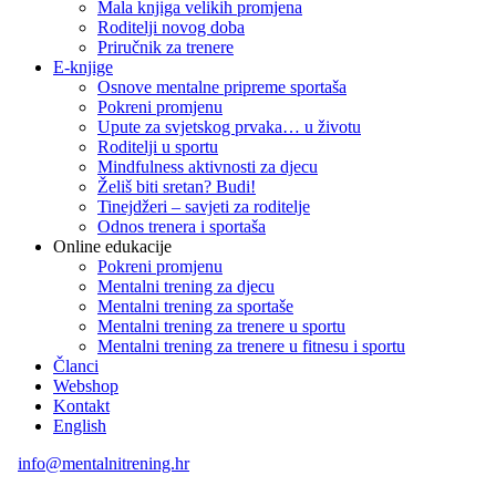
Mala knjiga velikih promjena
Roditelji novog doba
Priručnik za trenere
E-knjige
Osnove mentalne pripreme sportaša
Pokreni promjenu
Upute za svjetskog prvaka… u životu
Roditelji u sportu
Mindfulness aktivnosti za djecu
Želiš biti sretan? Budi!
Tinejdžeri – savjeti za roditelje
Odnos trenera i sportaša
Online edukacije
Pokreni promjenu
Mentalni trening za djecu
Mentalni trening za sportaše
Mentalni trening za trenere u sportu
Mentalni trening za trenere u fitnesu i sportu
Članci
Webshop
Kontakt
English
info@mentalnitrening.hr