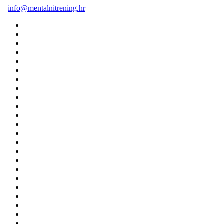
info@mentalnitrening.hr