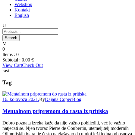
Webshop
Kontakt
English
0
Items :
0
Subtotal :
0.00
€
View Cart
Check Out
rast
Tag
16. kolovoza 2021.
By
Dajana Čopec
Blog
Mentalnom pripremom do rasta iz pritiska
Dobro poznata izreka kaže da nije važno pobijediti, već je važno
natjecati se. Njen tvorac Pierre de Coubertin, utemeljitelj modernih
Olimpijskih igara, je često naglašavao da u njoj leži jedna od osnova