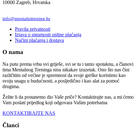
10000 Zagreb, Hrvatska
info@mentalnitrening.hr
Pravila privatnosti
Izjava o sigurnosti online plaćanja
Načini plaćanja i dostava
O nama
Na putu prema vrhu svi griješe, svi se tu i tamo spotaknu, a članovi
tima Mentalnog Treninga nisu nikakav izuzetak. Ono što nas čini
različitim od većine je spremnost da svoje greške koristimo kao
svoju snagu u budućnosti, a posljedično i kao alat za pomoć
drugima.
Želite li da postanemo dio Vaše priče? Kontaktirajte nas, a mi ćemo
Vam poslati prijedlog koji odgovara Vašim potrebama
KONTAKTIRAJTE NAS
Članci