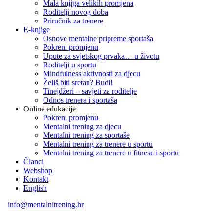
Mala knjiga velikih promjena
Roditelji novog doba
Priručnik za trenere
E-knjige
Osnove mentalne pripreme sportaša
Pokreni promjenu
Upute za svjetskog prvaka… u životu
Roditelji u sportu
Mindfulness aktivnosti za djecu
Želiš biti sretan? Budi!
Tinejdžeri – savjeti za roditelje
Odnos trenera i sportaša
Online edukacije
Pokreni promjenu
Mentalni trening za djecu
Mentalni trening za sportaše
Mentalni trening za trenere u sportu
Mentalni trening za trenere u fitnesu i sportu
Članci
Webshop
Kontakt
English
info@mentalnitrening.hr