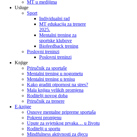
MT u medijima
Usluge
Sport
Individualni rad
MT edukacija za trenere
2025.
Mentalni trening za
sportske klubove
Biofeedback trening
Poslovni treninzi
Poslovni treninzi
Knjige
Priručnik za sportaše
Mentalni trening u nogometu
Mentalni trening u tenisu
Kako graditi otpornost na stres?
Mala knjiga velikih promjena
Roditelji novog doba
Priručnik za trenere
E-knjige
Osnove mentalne pripreme sportaša
Pokreni promjenu
Upute za svjetskog prvaka… u životu
Roditelji u sportu
Mindfulness aktivnosti za djecu