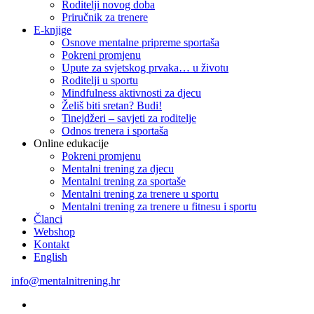
Roditelji novog doba
Priručnik za trenere
E-knjige
Osnove mentalne pripreme sportaša
Pokreni promjenu
Upute za svjetskog prvaka… u životu
Roditelji u sportu
Mindfulness aktivnosti za djecu
Želiš biti sretan? Budi!
Tinejdžeri – savjeti za roditelje
Odnos trenera i sportaša
Online edukacije
Pokreni promjenu
Mentalni trening za djecu
Mentalni trening za sportaše
Mentalni trening za trenere u sportu
Mentalni trening za trenere u fitnesu i sportu
Članci
Webshop
Kontakt
English
info@mentalnitrening.hr