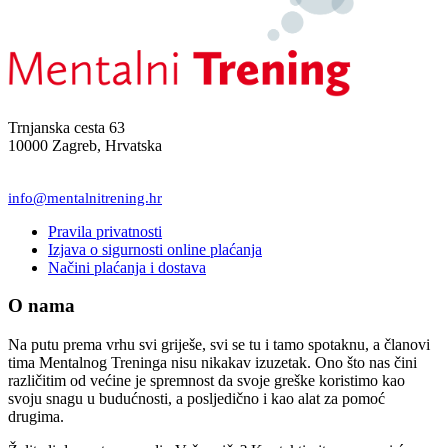
Trnjanska cesta 63
10000 Zagreb, Hrvatska
info@mentalnitrening.hr
Pravila privatnosti
Izjava o sigurnosti online plaćanja
Načini plaćanja i dostava
O nama
Na putu prema vrhu svi griješe, svi se tu i tamo spotaknu, a članovi
tima Mentalnog Treninga nisu nikakav izuzetak. Ono što nas čini
različitim od većine je spremnost da svoje greške koristimo kao
svoju snagu u budućnosti, a posljedično i kao alat za pomoć
drugima.