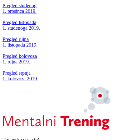
Pregled studenog
1. prosinca 2019.
Pregled listopada
1. studenoga 2019.
Pregled rujna
1. listopada 2019.
Pregled kolovoza
1. rujna 2019.
Pregled srpnja
1. kolovoza 2019.
Trnjanska cesta 63