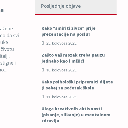
Posljednje objave
ma
mažene
Kako “smiriti živce” prije
prezentacije na poslu?
mo da svi
puke
25. kolovoza 2025.
 životu
Zašto vaš mozak treba pauzu
elji.
jednako kao i mišići
 stigne i
o...
18. kolovoza 2025.
Kako psihološki pripremiti dijete
(i sebe) za početak škole
11. kolovoza 2025.
Uloga kreativnih aktivnosti
(pisanje, slikanje) u mentalnom
zdravlju