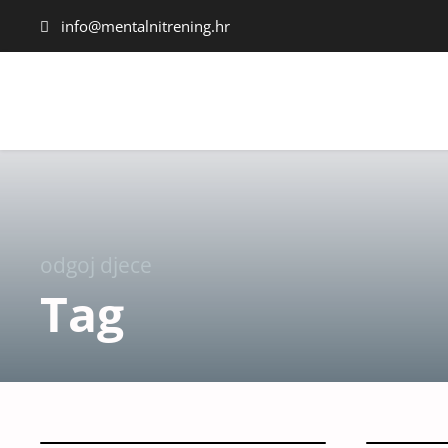
info@mentalnitrening.hr
odgoj djece
Tag