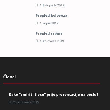
1. listopada 2019.
Pregled kolovoza
1. rujna 2019.
Pregled srpnja
1. kolovoza 2019.
Članci
Kako “smiriti živce” prije prezentacije na poslu?
25. kolovoza 2025.