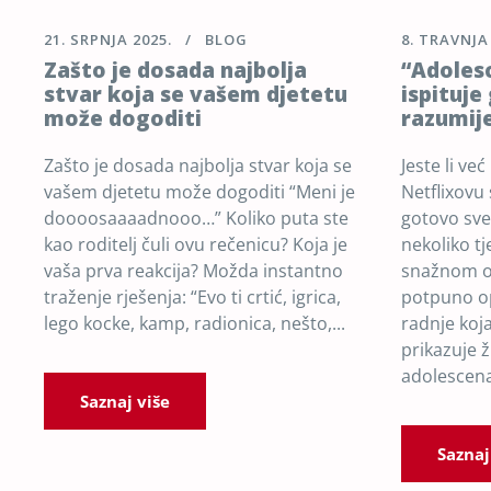
21. SRPNJA 2025.
BLOG
8. TRAVNJA
Zašto je dosada najbolja
“Adolesc
stvar koja se vašem djetetu
ispituje
može dogoditi
razumij
Zašto je dosada najbolja stvar koja se
Jeste li ve
vašem djetetu može dogoditi “Meni je
Netflixovu 
doooosaaaadnooo…” Koliko puta ste
gotovo sve
kao roditelj čuli ovu rečenicu? Koja je
nekoliko t
vaša prva reakcija? Možda instantno
snažnom odj
traženje rješenja: “Evo ti crtić, igrica,
potpuno o
lego kocke, kamp, radionica, nešto,...
radnje koja
prikazuje 
adolescenat
Saznaj više
Saznaj