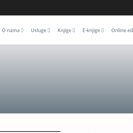
O nama
Usluge
Knjige
E-knjige
Online ed