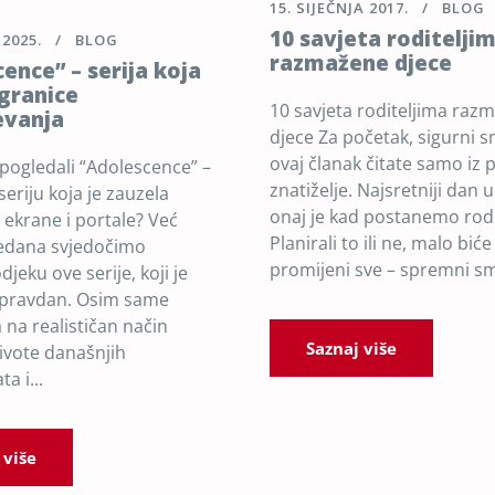
15. SIJEČNJA 2017.
BLOG
10 savjeta roditelji
 2025.
BLOG
razmažene djece
ence” – serija koja
 granice
10 savjeta roditeljima raz
evanja
djece Za početak, sigurni s
ovaj članak čitate samo iz 
ć pogledali “Adolescence” –
znatiželje. Najsretniji dan u
seriju koja je zauzela
onaj je kad postanemo rodit
 ekrane i portale? Već
Planirali to ili ne, malo biće
jedana svjedočimo
promijeni sve – spremni sm
eku ove serije, koji je
pravdan. Osim same
 na realističan način
Saznaj više
živote današnjih
a i...
 više