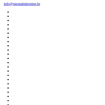
info@mentalnitrening.hr