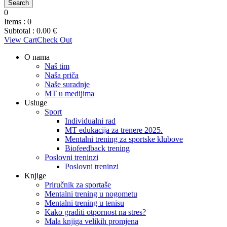
0
Items :
0
Subtotal :
0.00
€
View Cart
Check Out
O nama
Naš tim
Naša priča
Naše suradnje
MT u medijima
Usluge
Sport
Individualni rad
MT edukacija za trenere 2025.
Mentalni trening za sportske klubove
Biofeedback trening
Poslovni treninzi
Poslovni treninzi
Knjige
Priručnik za sportaše
Mentalni trening u nogometu
Mentalni trening u tenisu
Kako graditi otpornost na stres?
Mala knjiga velikih promjena