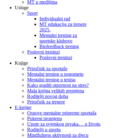
MT u medijima
Usluge
Sport
Individualni rad
MT edukacija za trenere
2025.
Mentalni trening za
sportske klubove
Biofeedback trening
Poslovni treninzi
Poslovni treninzi
Knjige
Priručnik za sportaše
Mentalni trening u nogometu
Mentalni trening u tenisu
Kako graditi otpornost na stres?
Mala knjiga velikih promjena
Roditelji novog doba
Priručnik za trenere
E-knjige
Osnove mentalne pripreme sportaša
Pokreni promjenu
Upute za svjetskog prvaka… u životu
Roditelji u sportu
Mindfulness aktivnosti za djecu