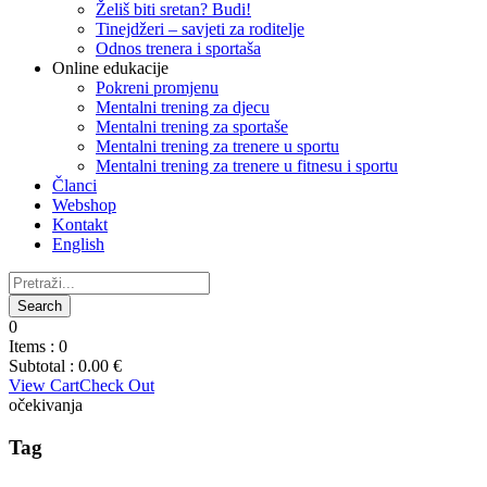
Želiš biti sretan? Budi!
Tinejdžeri – savjeti za roditelje
Odnos trenera i sportaša
Online edukacije
Pokreni promjenu
Mentalni trening za djecu
Mentalni trening za sportaše
Mentalni trening za trenere u sportu
Mentalni trening za trenere u fitnesu i sportu
Članci
Webshop
Kontakt
English
0
Items :
0
Subtotal :
0.00
€
View Cart
Check Out
očekivanja
Tag