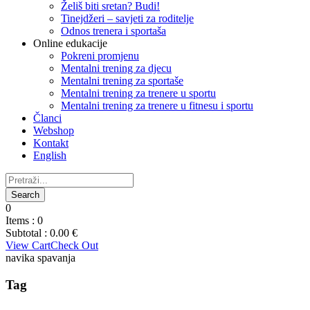
Želiš biti sretan? Budi!
Tinejdžeri – savjeti za roditelje
Odnos trenera i sportaša
Online edukacije
Pokreni promjenu
Mentalni trening za djecu
Mentalni trening za sportaše
Mentalni trening za trenere u sportu
Mentalni trening za trenere u fitnesu i sportu
Članci
Webshop
Kontakt
English
0
Items :
0
Subtotal :
0.00
€
View Cart
Check Out
navika spavanja
Tag