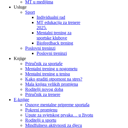
MT u medijima
Usluge
Sport
Individualni rad
MT edukacija za trenere
2025.
Mentalni trening za
sportske klubove
Biofeedback trening
Poslovni treninzi
Poslovni treninzi
Knjige
Priručnik za sportaše
Mentalni trening u nogometu
Mentalni trening u tenisu
Kako graditi otpornost na stres?
Mala knjiga velikih promjena
Roditelji novog doba
Priručnik za trenere
E-knjige
Osnove mentalne pripreme sportaša
Pokreni promjenu
Upute za svjetskog prvaka… u životu
Roditelji u sportu
Mindfulness aktivnosti za djecu