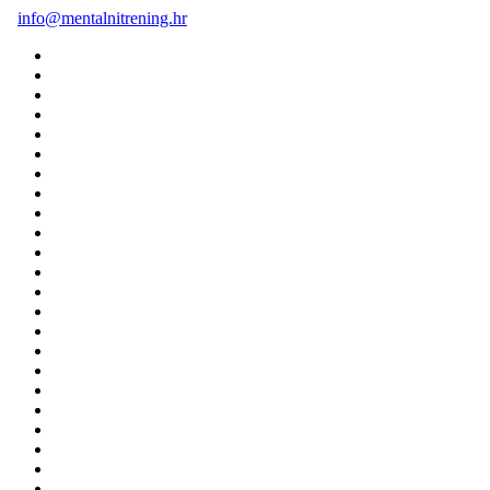
info@mentalnitrening.hr