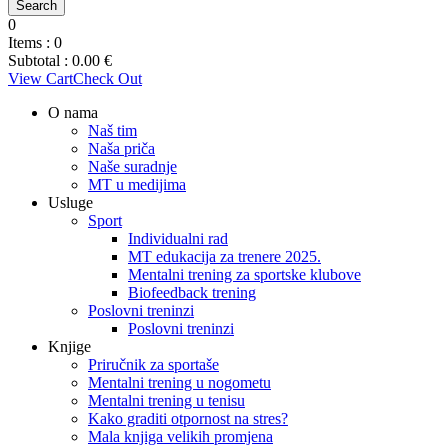
0
Items :
0
Subtotal :
0.00
€
View Cart
Check Out
O nama
Naš tim
Naša priča
Naše suradnje
MT u medijima
Usluge
Sport
Individualni rad
MT edukacija za trenere 2025.
Mentalni trening za sportske klubove
Biofeedback trening
Poslovni treninzi
Poslovni treninzi
Knjige
Priručnik za sportaše
Mentalni trening u nogometu
Mentalni trening u tenisu
Kako graditi otpornost na stres?
Mala knjiga velikih promjena