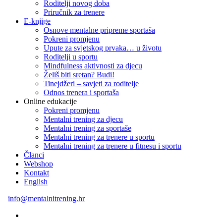
Roditelji novog doba
Priručnik za trenere
E-knjige
Osnove mentalne pripreme sportaša
Pokreni promjenu
Upute za svjetskog prvaka… u životu
Roditelji u sportu
Mindfulness aktivnosti za djecu
Želiš biti sretan? Budi!
Tinejdžeri – savjeti za roditelje
Odnos trenera i sportaša
Online edukacije
Pokreni promjenu
Mentalni trening za djecu
Mentalni trening za sportaše
Mentalni trening za trenere u sportu
Mentalni trening za trenere u fitnesu i sportu
Članci
Webshop
Kontakt
English
info@mentalnitrening.hr