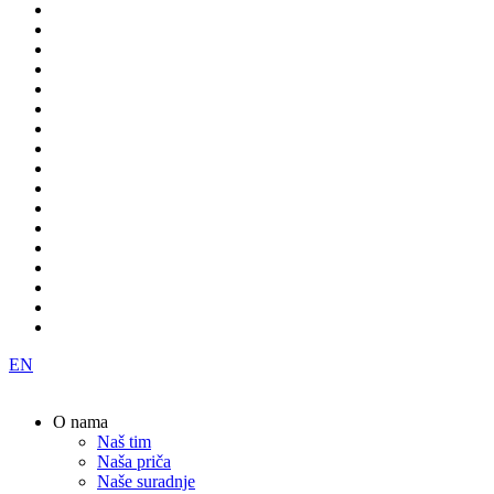
EN
O nama
Naš tim
Naša priča
Naše suradnje