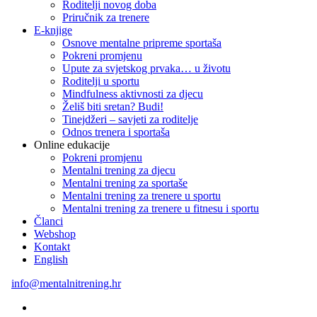
Roditelji novog doba
Priručnik za trenere
E-knjige
Osnove mentalne pripreme sportaša
Pokreni promjenu
Upute za svjetskog prvaka… u životu
Roditelji u sportu
Mindfulness aktivnosti za djecu
Želiš biti sretan? Budi!
Tinejdžeri – savjeti za roditelje
Odnos trenera i sportaša
Online edukacije
Pokreni promjenu
Mentalni trening za djecu
Mentalni trening za sportaše
Mentalni trening za trenere u sportu
Mentalni trening za trenere u fitnesu i sportu
Članci
Webshop
Kontakt
English
info@mentalnitrening.hr