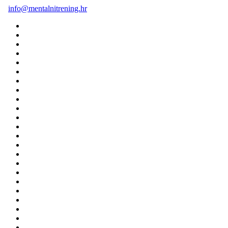
info@mentalnitrening.hr