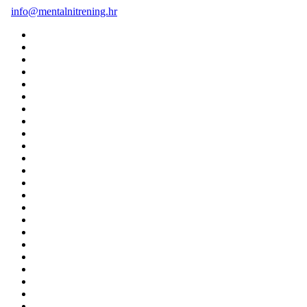
info@mentalnitrening.hr