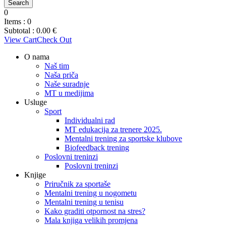
0
Items :
0
Subtotal :
0.00
€
View Cart
Check Out
O nama
Naš tim
Naša priča
Naše suradnje
MT u medijima
Usluge
Sport
Individualni rad
MT edukacija za trenere 2025.
Mentalni trening za sportske klubove
Biofeedback trening
Poslovni treninzi
Poslovni treninzi
Knjige
Priručnik za sportaše
Mentalni trening u nogometu
Mentalni trening u tenisu
Kako graditi otpornost na stres?
Mala knjiga velikih promjena