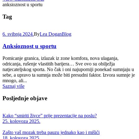
anksioznost u sportu
Tag
6. svibnja 2024.
By
Lea Dogan
Blog
Anksioznost u sportu
Pomicanje granica, izlazak iz zone komfora, nova ulaganja,
odricanja, rušenje vlastitih barijera… Sve ovo su obilježja
natjecateljskog sporta. No čak i oni najuporniji ponekad sumnjaju u
sebe, a upravo ta sumnja može biti presudni faktor. Izvora sumnje je
mnogo, ali...
Saznaj više
Posljednje objave
Kako “smiriti živce” prije prezentacije na poslu?
25. kolovoza 2025.
Zašto vaš mozak treba pauzu jednako kao i mišići
18. kolovoza 2025.