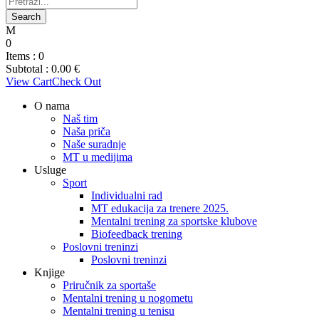
0
Items :
0
Subtotal :
0.00
€
View Cart
Check Out
O nama
Naš tim
Naša priča
Naše suradnje
MT u medijima
Usluge
Sport
Individualni rad
MT edukacija za trenere 2025.
Mentalni trening za sportske klubove
Biofeedback trening
Poslovni treninzi
Poslovni treninzi
Knjige
Priručnik za sportaše
Mentalni trening u nogometu
Mentalni trening u tenisu